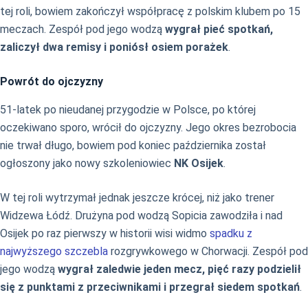
tej roli, bowiem zakończył współpracę z polskim klubem po 15
meczach. Zespół pod jego wodzą
wygrał pieć spotkań,
zaliczył dwa remisy i poniósł osiem porażek
.
Powrót do ojczyzny
51-latek po nieudanej przygodzie w Polsce, po której
oczekiwano sporo, wrócił do ojczyzny. Jego okres bezrobocia
nie trwał długo, bowiem pod koniec października został
ogłoszony jako nowy szkoleniowiec
NK Osijek
.
W tej roli wytrzymał jednak jeszcze krócej, niż jako trener
Widzewa Łódź. Drużyna pod wodzą Sopicia zawodziła i nad
Osijek po raz pierwszy w historii wisi widmo
spadku z
najwyższego szczebla
rozgrywkowego w Chorwacji. Zespół pod
jego wodzą
wygrał zaledwie jeden mecz, pięć razy podzielił
się z punktami z przeciwnikami i przegrał siedem spotkań
.