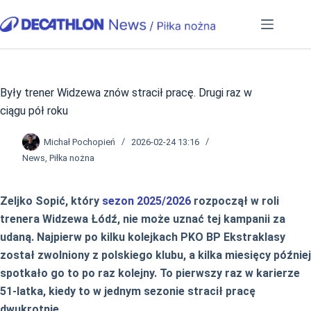
Przejdź
do
treści
Były trener Widzewa znów stracił pracę. Drugi raz w
ciągu pół roku
Michał Pochopień
2026-02-24 13:16
News
,
Piłka nożna
Zeljko Sopić, który
sezon 2025/2026
rozpoczął w roli
trenera Widzewa Łódź, nie może uznać tej kampanii za
udaną. Najpierw po kilku kolejkach PKO BP Ekstraklasy
został zwolniony z polskiego klubu, a kilka miesięcy później
spotkało go to po raz kolejny. To pierwszy raz w karierze
51-latka, kiedy to w jednym sezonie stracił pracę
dwukrotnie.