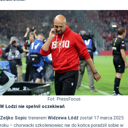
Fot. PressFocus
W Łodzi nie spełnił oczekiwań
Zeljko Sopic
trenerem
Widzewa Łódź
został 17 marca 2025
roku – chorwacki szkoleniowiec nie do końca poradził sobie w