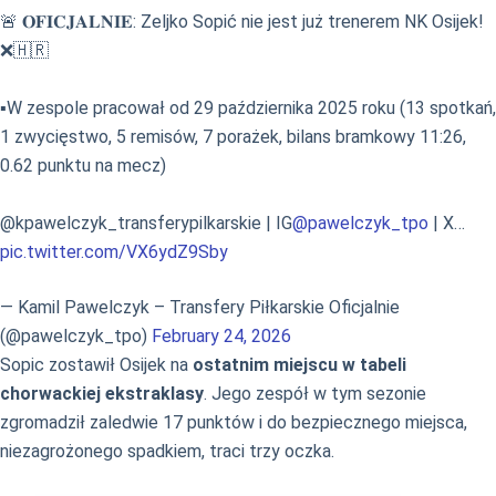
🚨 𝐎𝐅𝐈𝐂𝐉𝐀𝐋𝐍𝐈𝐄: Zeljko Sopić nie jest już trenerem NK Osijek!
❌🇭🇷
▪️W zespole pracował od 29 października 2025 roku (13 spotkań,
1 zwycięstwo, 5 remisów, 7 porażek, bilans bramkowy 11:26,
0.62 punktu na mecz)
@kpawelczyk_transferypilkarskie | IG
@pawelczyk_tpo
| X…
pic.twitter.com/VX6ydZ9Sby
— Kamil Pawelczyk – Transfery Piłkarskie Oficjalnie
(@pawelczyk_tpo)
February 24, 2026
Sopic zostawił Osijek na
ostatnim miejscu w tabeli
chorwackiej ekstraklasy
. Jego zespół w tym sezonie
zgromadził zaledwie 17 punktów i do bezpiecznego miejsca,
niezagrożonego spadkiem, traci trzy oczka.