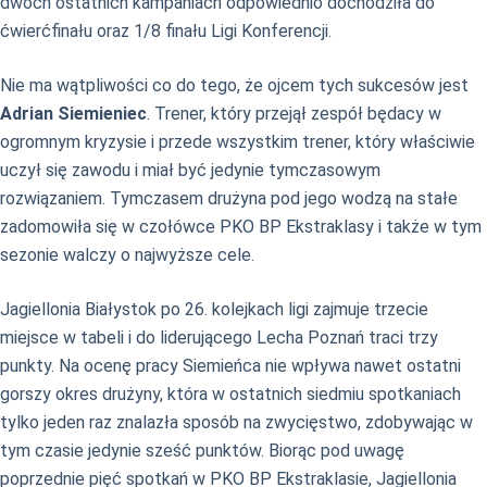
dwóch ostatnich kampaniach odpowiednio dochodziła do
ćwierćfinału oraz 1/8 finału Ligi Konferencji.
Nie ma wątpliwości co do tego, że ojcem tych sukcesów jest
Adrian Siemieniec
. Trener, który przejął zespół będacy w
ogromnym kryzysie i przede wszystkim trener, który właściwie
uczył się zawodu i miał być jedynie tymczasowym
rozwiązaniem. Tymczasem drużyna pod jego wodzą na stałe
zadomowiła się w czołówce PKO BP Ekstraklasy i także w tym
sezonie walczy o najwyższe cele.
Jagiellonia Białystok po 26. kolejkach ligi zajmuje trzecie
miejsce w tabeli i do liderującego Lecha Poznań traci trzy
punkty. Na ocenę pracy Siemieńca nie wpływa nawet ostatni
gorszy okres drużyny, która w ostatnich siedmiu spotkaniach
tylko jeden raz znalazła sposób na zwycięstwo, zdobywając w
tym czasie jedynie sześć punktów. Biorąc pod uwagę
poprzednie pięć spotkań w PKO BP Ekstraklasie, Jagiellonia