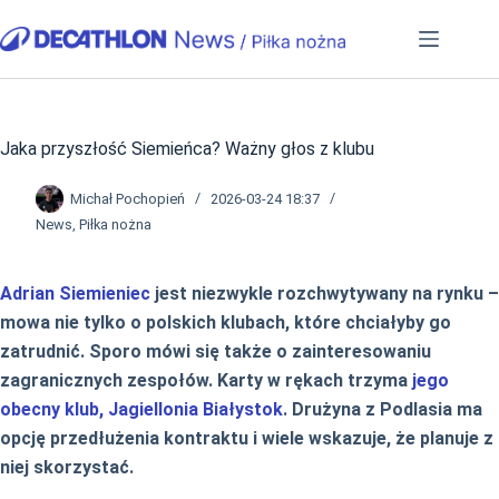
Przejdź
do
treści
Jaka przyszłość Siemieńca? Ważny głos z klubu
Michał Pochopień
2026-03-24 18:37
News
,
Piłka nożna
Adrian Siemieniec
jest niezwykle rozchwytywany na rynku –
mowa nie tylko o polskich klubach, które chciałyby go
zatrudnić. Sporo mówi się także o zainteresowaniu
zagranicznych zespołów. Karty w rękach trzyma
jego
obecny klub, Jagiellonia Białystok
. Drużyna z Podlasia ma
opcję przedłużenia kontraktu i wiele wskazuje, że planuje z
niej skorzystać.