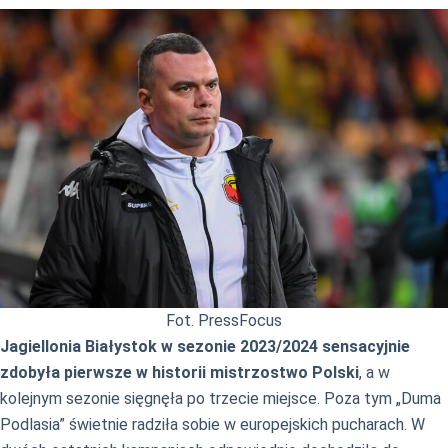
Fot. PressFocus
Jagiellonia Białystok w sezonie 2023/2024 sensacyjnie
zdobyła pierwsze w historii mistrzostwo Polski
, a w
kolejnym sezonie sięgnęła po trzecie miejsce. Poza tym „Duma
Podlasia” świetnie radziła sobie w europejskich pucharach. W