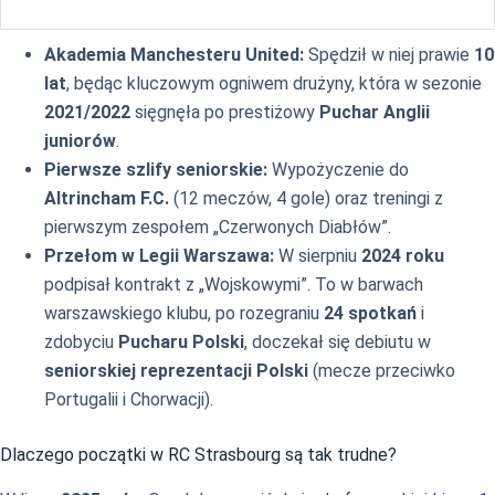
Akademia Manchesteru United:
Spędził w niej prawie
10
lat
, będąc kluczowym ogniwem drużyny, która w sezonie
2021/2022
sięgnęła po prestiżowy
Puchar Anglii
juniorów
.
Pierwsze szlify seniorskie:
Wypożyczenie do
Altrincham F.C.
(12 meczów, 4 gole) oraz treningi z
pierwszym zespołem „Czerwonych Diabłów”.
Przełom w Legii Warszawa:
W sierpniu
2024 roku
podpisał kontrakt z „Wojskowymi”. To w barwach
warszawskiego klubu, po rozegraniu
24 spotkań
i
zdobyciu
Pucharu Polski
, doczekał się debiutu w
seniorskiej reprezentacji Polski
(mecze przeciwko
Portugalii i Chorwacji).
Dlaczego początki w RC Strasbourg są tak trudne?