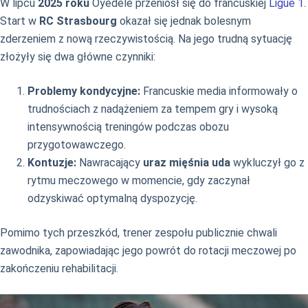
W lipcu
2025 roku
Oyedele przeniósł się do francuskiej
Ligue 1
.
Start w
RC Strasbourg
okazał się jednak bolesnym
zderzeniem z nową rzeczywistością. Na jego trudną sytuację
złożyły się dwa główne czynniki:
Problemy kondycyjne:
Francuskie media informowały o
trudnościach z nadążeniem za tempem gry i wysoką
intensywnością treningów podczas obozu
przygotowawczego.
Kontuzje:
Nawracający
uraz mięśnia uda
wykluczył go z
rytmu meczowego w momencie, gdy zaczynał
odzyskiwać optymalną dyspozycję.
Pomimo tych przeszkód, trener zespołu publicznie chwali
zawodnika, zapowiadając jego powrót do rotacji meczowej po
zakończeniu rehabilitacji.