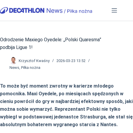
Przejdź
do
treści
Odrodzenie Maxiego Oyedele: „Polski Quaresma”
podbija Ligue 1!
Krzysztof Kwaśny
2026-03-23 13:52
News
,
Piłka nożna
To może być moment zwrotny w karierze młodego
pomocnika. Maxi Oyedele, po miesiącach spędzonych w
cieniu powrócił do gry w najbardziej efektowny sposób, jaki
można sobie wymarzyć. Reprezentant Polski nie tylko
wybiegł w podstawowej jedenastce Strasburga, ale stał się
absolutnym bohaterem wygranego starcia z Nantes.