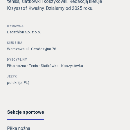
tenisa, siatkówki i koszykówki. Redakcją kieruje
Krzysztof Kwaśny. Działamy od 2025 roku.
WYDAWCA
Decathlon Sp. z o.o.
SIEDZIBA
Warszawa, ul. Geodezyjna 76
DYSCYPLINY
Piłka nożna · Tenis · Siatkówka · Koszykówka
JĘZYK
polski (pl-PL)
Sekcje sportowe
Piłka nożna