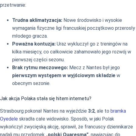
przetrwanie:
Trudna aklimatyzacja:
Nowe środowisko i wysokie
wymagania fizyczne ligi francuskiej początkowo przerosły
młodego gracza.
Poważna kontuzja:
Uraz wykluczył go z treningów na
kilka miesięcy, co całkowicie zahamowało jego rozwój w
pierwszej części sezonu.
Brak rytmu meczowego:
Mecz z Nantes był jego
pierwszym występem w wyjściowym składzie
w
obecnym sezonie.
Jak akcja Polaka stała się hitem internetu?
Strasbourg pokonał Nantes na wyjeździe
3:2
, ale to
bramka
Oyedele
skradła całe widowisko. Sposób, w jaki Polak
wykończył zwycięską akcję, sprawił, że francuscy dziennikarze
nadali mu przydomek
„polski Quaresma”
, nawiązując do