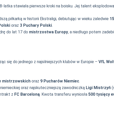
o 8-latka stawiała pierwsze kroki na boisku. Jej talent eksplodo
zą piłkarką w historii Ekstraligi, debiutując w wieku zaledwie
15
olski
oraz
3 Puchary Polski
.
drę do lat 17 do
mistrzostwa Europy
, a niedługo potem zadebiu
ząc się do jednego z najsilniejszych klubów w Europie –
VfL Wol
w mistrzowskich
oraz
9 Pucharów Niemiec
.
 niemieckiej oraz najskuteczniejszą zawodniczką
Ligi Mistrzyń
(
ntrakt z
FC Barceloną
. Kwota transferu wyniosła
500 tysięcy e