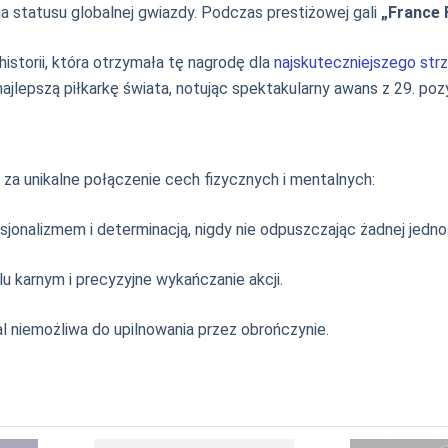
 statusu globalnej gwiazdy. Podczas prestiżowej gali
„France 
istorii, która otrzymała tę nagrodę dla
najskuteczniejszego str
ajlepszą piłkarkę świata, notując spektakularny awans z 29. poz
za unikalne połączenie cech fizycznych i mentalnych:
onalizmem i determinacją, nigdy nie odpuszczając żadnej jednos
u karnym i precyzyjne wykańczanie akcji.
al niemożliwa do upilnowania przez obrończynie.