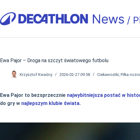
Przejdź
do
treści
Ewa Pajor – Droga na szczyt światowego futbolu
Krzysztof Kwaśny
2026-02-27 09:58
Ciekawostki
,
Piłka nożn
Ewa Pajor to bezsprzecznie
najwybitniejsza postać w histori
do gry w
najlepszym klubie świata
.