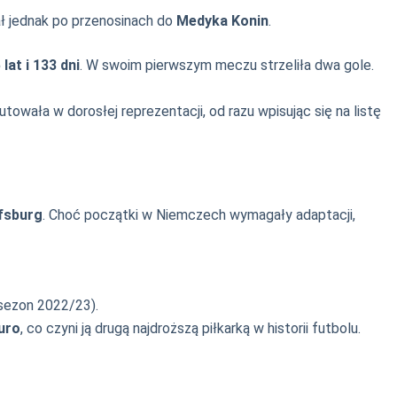
wał jednak po przenosinach do
Medyka Konin
.
 lat i 133 dni
. W swoim pierwszym meczu strzeliła dwa gole.
towała w dorosłej reprezentacji, od razu wpisując się na listę
fsburg
. Choć początki w Niemczech wymagały adaptacji,
sezon 2022/23).
uro
, co czyni ją drugą najdroższą piłkarką w historii futbolu.