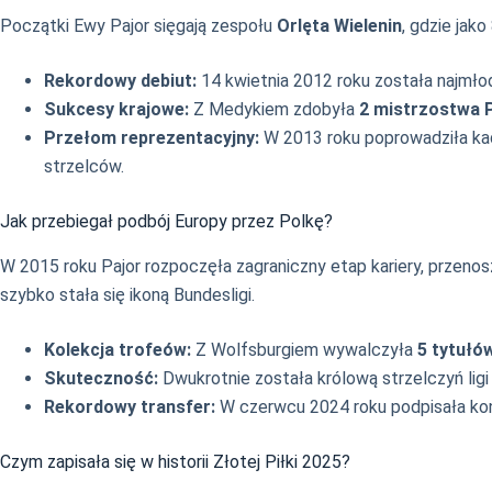
Początki Ewy Pajor sięgają zespołu
Orlęta Wielenin
, gdzie jak
Rekordowy debiut:
14 kwietnia 2012 roku została najmłods
Sukcesy krajowe:
Z Medykiem zdobyła
2 mistrzostwa P
Przełom reprezentacyjny:
W 2013 roku poprowadziła ka
strzelców.
Jak przebiegał podbój Europy przez Polkę?
W 2015 roku Pajor rozpoczęła zagraniczny etap kariery, przenos
szybko stała się ikoną Bundesligi.
Kolekcja trofeów:
Z Wolfsburgiem wywalczyła
5 tytułó
Skuteczność:
Dwukrotnie została królową strzelczyń ligi
Rekordowy transfer:
W czerwcu 2024 roku podpisała ko
Czym zapisała się w historii Złotej Piłki 2025?