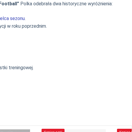
Football”
Polka odebrała dwa historyczne wyróżnienia:
zelca sezonu
.
ycji w roku poprzednim.
tki treningowej.