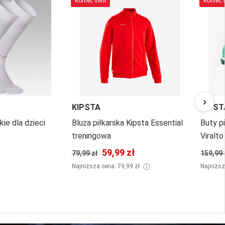
Koniec serii
Koniec s
›
KIPSTA
KIPST
kie dla dzieci
Bluza piłkarska Kipsta Essential
Buty pi
treningowa
Viralto
59,99 zł
79,99 zł
159,99 
ⓘ
Najniższa cena: 79,99 zł
Najniższ