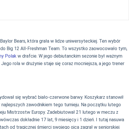
aylor Bears, która grała w lidze uniwersyteckiej. Ten wybór
rany do Big 12 All-Freshman Team. To wszystko zaowocowało tym,
ny Polak
w drafcie. W jego debiutanckim sezonie był ważnym
ego rola w drużynie staje się coraz mocniejsza, a jego trener
ydował się wybrać biało-czerwone barwy. Koszykarz stanowił
y najlepszych zawodnikiem tego turnieju. Na początku lutego
rnieju Mistrzostw Europy. Zadebiutował 21 lutego w meczu z
wczas dokładnie 17 lat, 9 miesięcy i 1 dzień. I tutaj nasuwa
ach od tragicznej śmierci swojego ojca zagrał w seniorskiej