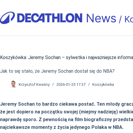
Przejdź
do
treści
Koszykówka: Jeremy Sochan – sylwetka i najważniejsze inform
Jak to się stało, że Jeremy Sochan dostał się do NBA?
Krzysztof Kwaśny
2026-01-25 17:37
Koszykówka
Jeremy Sochan to bardzo ciekawa postać. Ten młody grac
że jest dopiero na początku swojej (miejmy nadzieję) wielk
naprawdę sporo. Z pewnością na film biograficzny przedsta
najciekawsze momenty z życia jedynego Polaka w NBA.