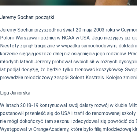
Jeremy Sochan: początki
Jeremy Sochan przyszedł na świat 20 maja 2003 roku w Guymon,
Polonii Warszawa i później w NCAA w USA. Jego nieżyjący już o
Niestety zginął tragicznie w wypadku samochodowym, dokładnie
korzenie sięgają jeszcze dalej niż osiągnięcia jego rodziców. P
młodych latach Jeremy próbował swoich sił w różnych dyscyplina
lat podjął decyzję, że będzie tylko trenować koszykówkę. Swoj
prowadziła młodzieżowy zespół Solent Kestrels. Kolejno zmieni
Liga Juniorska
W latach 2018-19 kontynuował swój dalszy rozwój w klubie Mi
postanowił przenieść się do USA i trafił do renomowanej szkoły
nie mógł dokończyć tam sezonu i zdecydował się powrócić do Europ
Występował w OrangeAcademy, które było filią młodzieżową klu