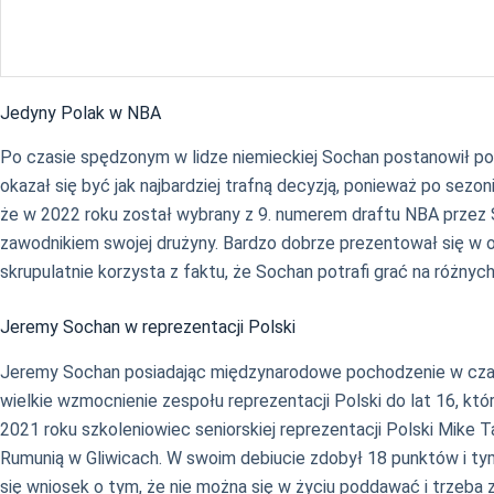
Jedyny Polak w NBA
Po czasie spędzonym w lidze niemieckiej Sochan postanowił po ra
okazał się być jak najbardziej trafną decyzją, ponieważ po se
że w 2022 roku został wybrany z 9. numerem draftu NBA przez S
zawodnikiem swojej drużyny. Bardzo dobrze prezentował się w ob
skrupulatnie korzysta z faktu, że Sochan potrafi grać na różnyc
Jeremy Sochan w reprezentacji Polski
Jeremy Sochan posiadając międzynarodowe pochodzenie w czasac
wielkie wzmocnienie zespołu reprezentacji Polski do lat 16, kt
2021 roku szkoleniowiec seniorskiej reprezentacji Polski Mike 
Rumunią w Gliwicach. W swoim debiucie zdobył 18 punktów i tym 
się wniosek o tym, że nie można się w życiu poddawać i trzeba 