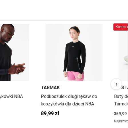
Koniec s
›
TARMAK
KIPST
ykówki NBA
Podkoszulek długi rękaw do
Buty d
koszykówki dla dzieci NBA
Tarmak
89,99 zł
359,99 
Najniższ