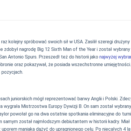
z kolejny spróbować swoich sił w USA. Zasilił szeregi drużyny B
zonie zdobył nagrodę Big 12 Sixth Man of the Year i został wyb
an Antonio Spurs. Przeszedł też do historii jako
najwyżej wybra
ronie oraz pokazywał, że posiada wszechstronne umiejętności. J
h pozycjach.
h juniorskich mógł reprezentować barwy Anglii i Polski. Zdec
óra wygrała Mistrzostwa Europy Dywizji B. On sam został wybran
Taylor powołał go na dwa ostatnie spotkania eliminacyjne do tu
samym został najmłodszym debiutantem w historii kadry. Miał wó
z uporem maniaka dążyć do upragnionego celu. Po niecałych 4 lat