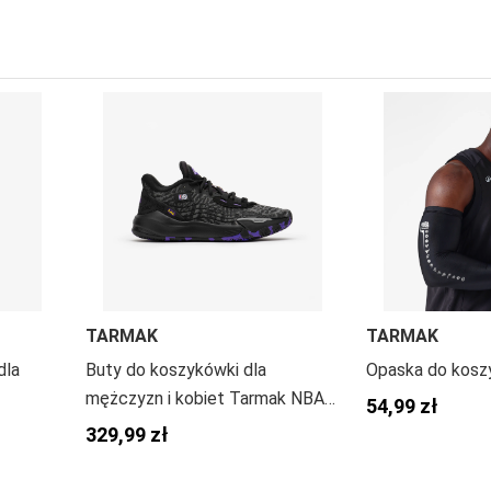
TARMAK
TARMAK
dla
Buty do koszykówki dla
Opaska do kosz
mężczyzn i kobiet Tarmak NBA
54,99 zł
Lakers Fast 900 Low-1
329,99 zł