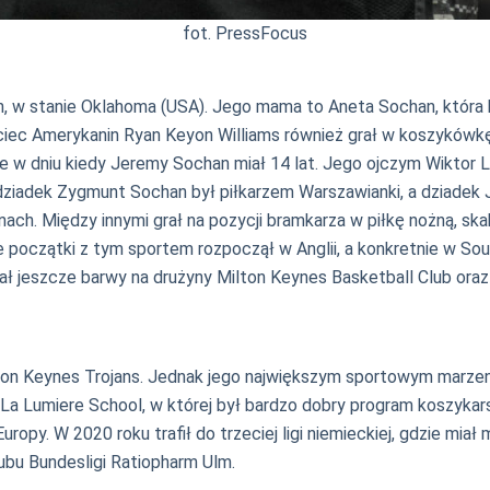
fot. PressFocus
 w stanie Oklahoma (USA). Jego mama to Aneta Sochan, która by
jciec Amerykanin Ryan Keyon Williams również grał w koszykówkę
 w dniu kiedy Jeremy Sochan miał 14 lat. Jego ojczym Wiktor L
radziadek Zygmunt Sochan był piłkarzem Warszawianki, a dziadek 
ch. Między innymi grał na pozycji bramkarza w piłkę nożną, ska
e początki z tym sportem rozpoczął w Anglii, a konkretnie w So
ał jeszcze barwy na drużyny Milton Keynes Basketball Club oraz
lton Keynes Trojans. Jednak jego największym sportowym marze
 La Lumiere School, w której był bardzo dobry program koszykar
y. W 2020 roku trafił do trzeciej ligi niemieckiej, gdzie miał m
bu Bundesligi Ratiopharm Ulm.