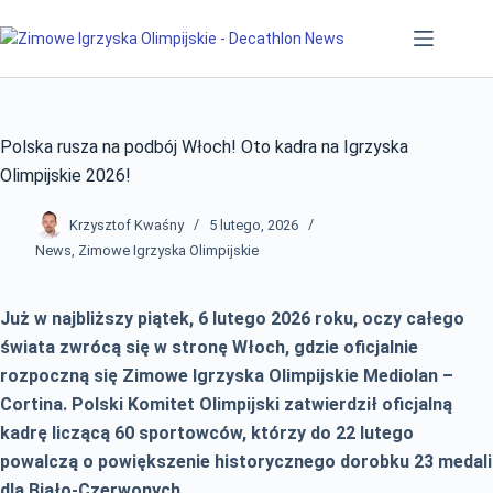
Przejdź
do
treści
Polska rusza na podbój Włoch! Oto kadra na Igrzyska
Olimpijskie 2026!
Krzysztof Kwaśny
5 lutego, 2026
News
,
Zimowe Igrzyska Olimpijskie
Już w najbliższy piątek, 6 lutego 2026 roku, oczy całego
świata zwrócą się w stronę Włoch, gdzie oficjalnie
rozpoczną się Zimowe Igrzyska Olimpijskie Mediolan –
Cortina. Polski Komitet Olimpijski zatwierdził oficjalną
kadrę liczącą 60 sportowców, którzy do 22 lutego
powalczą o powiększenie historycznego dorobku 23 medali
dla Biało-Czerwonych.