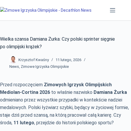
Przejdź
do
treści
Wielka szansa Damiana Żurka: Czy polski sprinter sięgnie
po olimpijski krążek?
Krzysztof Kwaśny
11 lutego, 2026
News
,
Zimowe Igrzyska Olimpijskie
Przed rozpoczęciem
Zimowych Igrzysk Olimpijskich
Mediolan-Cortina 2026
to właśnie nazwisko
Damiana Żurka
odmieniano przez wszystkie przypadki w kontekście nadziei
medalowych. Polski łyżwiarz szybki, będący w życiowej formie,
staje dziś przed szansą, na którą pracował całą karierę. Czy
środa,
11 lutego
, przejdzie do historii polskiego sportu?