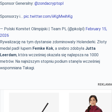
Sponsor Generalny:
@zondacryptopl
Sponsorzy i…
pic.twitter.com/iiKgMwihKg
— Polski Komitet Olimpijski | Team PL (@pkolpl)
February 15,
2026
Rywalizację na tym dystansie zdominowały Holenderki. Złoty
medal padł łupem
Femke Kok
, a srebro zdobyła
Jutta
Leerdam
, która wcześniej okazała się najlepsza na 1000
metrów. Na najniższym stopniu podium stanęła wcześniej
wspomniana Takagi.
REKLAMA