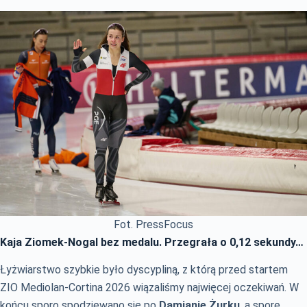
Fot. PressFocus
Kaja Ziomek-Nogal bez medalu. Przegrała o 0,12 sekundy…
Łyżwiarstwo szybkie było dyscypliną, z którą przed startem
ZIO Mediolan-Cortina 2026 wiązaliśmy najwięcej oczekiwań. W
końcu sporo spodziewano się po
Damianie Żurku
, a spore