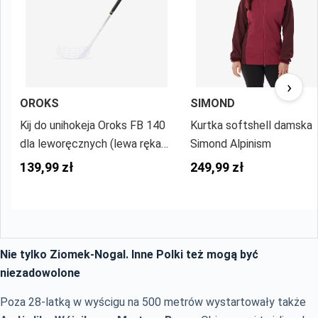
›
OROKS
SIMOND
Kij do unihokeja Oroks FB 140
Kurtka softshell damska
dla leworęcznych (lewa ręka
Simond Alpinism
na dole)
139,99 zł
249,99 zł
Nie tylko Ziomek-Nogal. Inne Polki też mogą być
niezadowolone
Poza 28-latką w wyścigu na 500 metrów wystartowały także