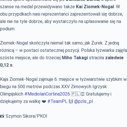
szanse na medal przewidywano także
Kai Ziomek-Nogal
. W
obu przypdkach nasi reprezentanci zaprezentowali się dobrze,
ale nie na tyle dobrze, aby wystarczyło na uplasowanie się na
podium.
Ziomek-Nogal skończyła niemal tak samo, jak Żurek. Z jedną
różnicą – w postaci ostatecznej pozycji. Polska łyżwiarka zajęła
szóste miejsce, ale do trzeciej
Miho Takagi
straciła
zaledwie
0,12 s
.
Kaja Ziomek-Nogal zajmuje 6. miejsce w łyżwiarstwie szybkim w
biegu na 500 metrów podczas XXV Zimowych Igrzysk
Olimpijskich
#MediolanCortina2026
🇵🇱👏 Gratulujemy i
dziękujemy za walkę ❤️
#TeamPL
🙌
@pzls_pl
📸 Szymon Sikora/PKOl