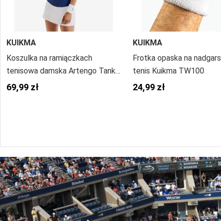
KUIKMA
KUIKMA
Koszulka na ramiączkach
Frotka opaska na nadgar
tenisowa damska Artengo Tank
tenis Kuikma TW100
Dry & Light
69,99 zł
24,99 zł