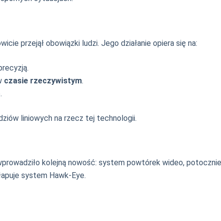
owicie przejął obowiązki ludzi. Jego działanie opiera się na:
recyzją.
 w
czasie rzeczywistym
.
.
iów liniowych na rzecz tej technologii.
prowadziło kolejną nowość: system powtórek wideo, potoczni
wyłapuje system Hawk-Eye.