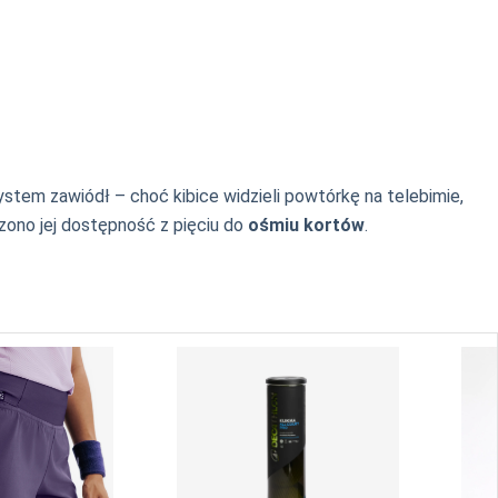
stem zawiódł – choć kibice widzieli powtórkę na telebimie,
zono jej dostępność z pięciu do
ośmiu kortów
.