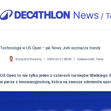
Przejdź
do
treści
Technologia w US Open – jak Nowy Jork wyznacza trendy
Krzysztof Kwaśny
2026-03-21 08:00
Ciekawostki
,
Tenis
US Open to nie tylko jeden z czterech turniejów Wielkiego
w parze z innowacyjnością, która na zawsze odmieniła spo