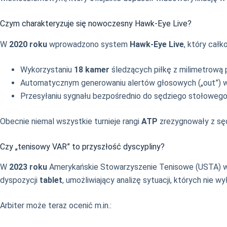
Czym charakteryzuje się nowoczesny Hawk-Eye Live?
W
2020 roku
wprowadzono system
Hawk-Eye Live
, który całk
Wykorzystaniu
18 kamer
śledzących piłkę z milimetrową p
Automatycznym generowaniu alertów głosowych („out”)
Przesyłaniu sygnału bezpośrednio do sędziego stołowego
Obecnie niemal wszystkie turnieje rangi
ATP
zrezygnowały z sędz
Czy „tenisowy VAR” to przyszłość dyscypliny?
W
2023 roku
Amerykańskie Stowarzyszenie Tenisowe (USTA) w
dyspozycji
tablet
, umożliwiający analizę sytuacji, których nie 
Arbiter może teraz ocenić m.in.: