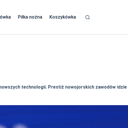
kówka
Piłka nożna
Koszykówka
jnowszych technologii. Prestiż nowojorskich zawodów idzie