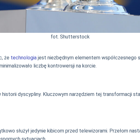
fot. Shutterstock
c, że
technologia
jest niezbędnym elementem współczesnego spor
nimalizowało liczbę kontrowersji na korcie.
 historii dyscypliny. Kluczowym narzędziem tej transformacji st
tkowo służył jedynie kibicom przed telewizorami. Przełom nast
 spornych sytuacjach.