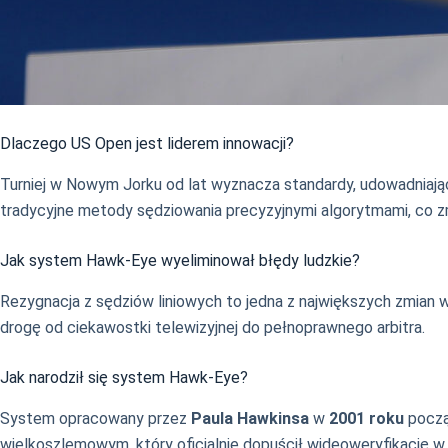
Dlaczego US Open jest liderem innowacji?
Turniej w Nowym Jorku od lat wyznacza standardy, udowadniają
tradycyjne metody sędziowania precyzyjnymi algorytmami, co zmi
Jak system Hawk-Eye wyeliminował błędy ludzkie?
Rezygnacja z sędziów liniowych to jedna z największych zmian w
drogę od ciekawostki telewizyjnej do pełnoprawnego arbitra.
Jak narodził się system Hawk-Eye?
System opracowany przez
Paula Hawkinsa
w
2001 roku
począ
wielkoszlemowym, który oficjalnie dopuścił wideoweryfikację w