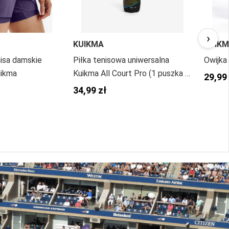
›
KUIKMA
KUIK
isa damskie
Piłka tenisowa uniwersalna
Owijka
uikma
Kuikma All Court Pro (1 puszka x
29,99
4 piłki)
34,99 zł