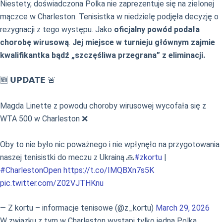
Niestety, doświadczona Polka nie zaprezentuje się na zielonej
mączce w Charleston. Tenisistka w niedzielę podjęła decyzję o
rezygnacji z tego występu. Jako
oficjalny powód podała
chorobę wirusową
.
Jej miejsce w turnieju głównym zajmie
kwalifikantka bądź „szczęśliwa przegrana” z eliminacji.
🆕 𝗨𝗣𝗗𝗔𝗧𝗘 🚨
Magda Linette z powodu choroby wirusowej wycofała się z
WTA 500 w Charleston ❌
Oby to nie było nic poważnego i nie wpłynęło na przygotowania
naszej tenisistki do meczu z Ukrainą 🙏
#zkortu
|
#CharlestonOpen
https://t.co/IMQBXn7s5K
pic.twitter.com/Z02VJTHKnu
— Z kortu – informacje tenisowe (@z_kortu)
March 29, 2026
W związku z tym w Charleston wystąpi tylko jedna Polka.