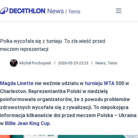
Przejdź
do
treści
Polka wycofała się z turnieju. To zła wieść przed
meczem reprezentacji
Michał Pochopień
2026-03-29 23:23
News
,
Tenis
Magda Linette
nie weźmie udziału w
turnieju WTA
500 w
Charleston. Reprezentantka Polski w niedzielę
poinformowała organizatorów, że z powodu problemów
zdrowotnych wycofała się z rywalizacji. To niepokojąca
informacja kilkanaście dni przed meczem Polska – Ukraina
w
Billie Jean King Cup
.