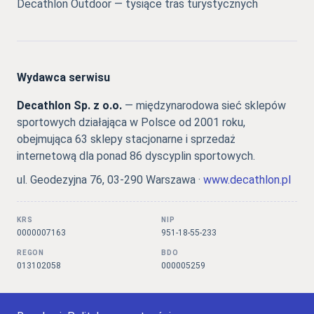
Decathlon Outdoor — tysiące tras turystycznych
Wydawca serwisu
Decathlon Sp. z o.o.
— międzynarodowa sieć sklepów
sportowych działająca w Polsce od 2001 roku,
obejmująca 63 sklepy stacjonarne i sprzedaż
internetową dla ponad 86 dyscyplin sportowych.
ul. Geodezyjna 76, 03-290 Warszawa ·
www.decathlon.pl
KRS
NIP
0000007163
951-18-55-233
REGON
BDO
013102058
000005259