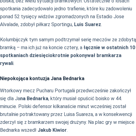
boiska, bez wielu sytuacji bramkowych. Ostatecznie o losach
spotkania zadecydowało jedno trafienie, które ku zadowoleniu
ponad 52 tysięcy widzów zgromadzonych na Estadio Jose
Alvalade, zdobył piłkarz Sportingu,
Luis Suarez
.
Kolumbijczyk tym samym podtrzymał serię meczów ze zdobytą
bramką – ma ich już na koncie cztery, a
łącznie w ostatnich 10
spotkaniach dziesięciokrotnie pokonywał bramkarza
rywali
.
Niepokojąca kontuzja Jana Bednarka
Wtorkowy mecz Pucharu Portugalii przedwcześnie zakończył
się dla Ja
na Bednarka
, który musiał opuścić boisko w 44.
minucie. Polski defensor kilkanaście minut wcześniej został
brutalnie potraktowany przez Luisa Suareza, a w konsekwencji
zderzył się z bramkarzem swojej drużyny. Na plac gry w miejsce
Bednarka wszedł
Jakub Kiwior
.