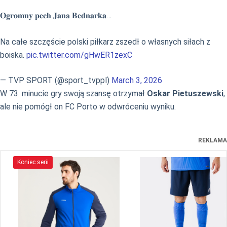
𝐎𝐠𝐫𝐨𝐦𝐧𝐲 𝐩𝐞𝐜𝐡 𝐉𝐚𝐧𝐚 𝐁𝐞𝐝𝐧𝐚𝐫𝐤𝐚…
Na całe szczęście polski piłkarz zszedł o własnych siłach z
boiska.
pic.twitter.com/gHwER1zexC
— TVP SPORT (@sport_tvppl)
March 3, 2026
W 73. minucie gry swoją szansę otrzymał
Oskar Pietuszewski
,
ale nie pomógł on FC Porto w odwróceniu wyniku.
REKLAMA
Koniec serii