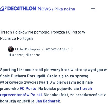
Przejdź
do
treści
Trzech Polaków nie pomogło. Porażka FC Porto w
Pucharze Portugalii
Michał Pochopień
2026-03-04 08:45
Piłka nożna
,
Piłka nożna
Sporting Lizbona zrobił pierwszy krok w stronę występu w
finale Pucharu Portugalii. Stało się to za sprawą
wtorkowego zwycięstwa 1:0 w pierwszym półfinale
przeciwko
FC Porto
. Na boisku pojawiło się
trzech
reprezentantów Polski
. Niepokoi fakt, że przedwcześnie z
kontuzją opuścił je
Jan Bednarek
.