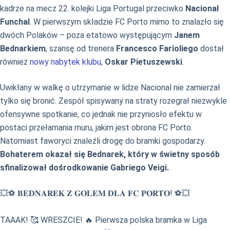
kadrze na mecz 22. kolejki Liga Portugal przeciwko
Nacional
Funchal
. W pierwszym składzie FC Porto mimo to znalazło się
dwóch Polaków – poza etatowo występującym
Janem
Bednarkiem
, szansę od trenera
Francesco Farioliego
dostał
również
nowy nabytek klubu
,
Oskar Pietuszewski
.
Uwikłany w walkę o utrzymanie w lidze Nacional nie zamierzał
tylko się bronić. Zespół spisywany na straty rozegrał niezwykle
ofensywne spotkanie, co jednak nie przyniosło efektu w
postaci przełamania muru, jakim jest obrona FC Porto.
Natomiast faworyci znaleźli drogę do bramki gospodarzy.
Bohaterem okazał się Bednarek, który w świetny sposób
sfinalizował dośrodkowanie Gabriego Veigi.
💥⚽ 𝐁𝐄𝐃𝐍𝐀𝐑𝐄𝐊 𝐙 𝐆𝐎𝐋𝐄𝐌 𝐃𝐋𝐀 𝐅𝐂 𝐏𝐎𝐑𝐓𝐎! ⚽💥
TAAAK! 🥰 WRESZCIE! 🔥 Pierwsza polska bramka w Liga