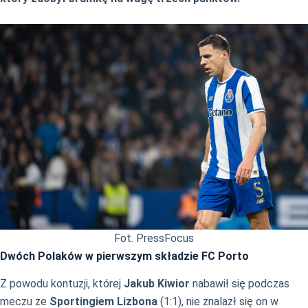
Fot. PressFocus
Dwóch Polaków w pierwszym składzie FC Porto
Z powodu kontuzji, której
Jakub Kiwior
nabawił się podczas
meczu ze
Sportingiem Lizbona
(1:1), nie znalazł się on w