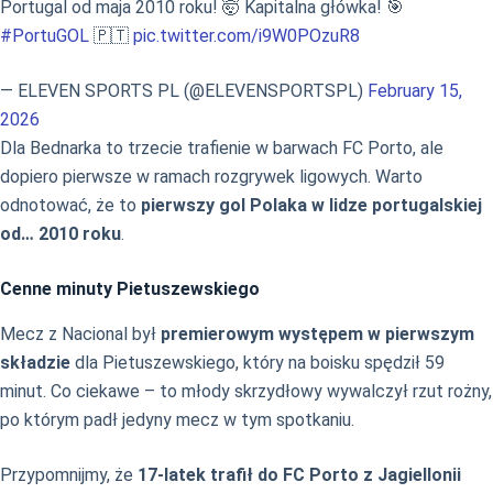
Portugal od maja 2010 roku! 🤯 Kapitalna główka! 🎯
#PortuGOL
🇵🇹
pic.twitter.com/i9W0POzuR8
— ELEVEN SPORTS PL (@ELEVENSPORTSPL)
February 15,
2026
Dla Bednarka to trzecie trafienie w barwach FC Porto, ale
dopiero pierwsze w ramach rozgrywek ligowych. Warto
odnotować, że to
pierwszy gol Polaka w lidze portugalskiej
od… 2010 roku
.
Cenne minuty Pietuszewskiego
Mecz z Nacional był
premierowym występem w pierwszym
składzie
dla Pietuszewskiego, który na boisku spędził 59
minut. Co ciekawe – to młody skrzydłowy wywalczył rzut rożny,
po którym padł jedyny mecz w tym spotkaniu.
Przypomnijmy, że
17-latek trafił do FC Porto z Jagiellonii