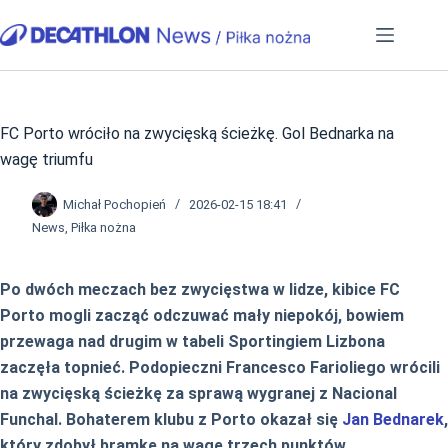
Przejdź
do
treści
FC Porto wróciło na zwycięską ścieżkę. Gol Bednarka na
wagę triumfu
Michał Pochopień
2026-02-15 18:41
News
,
Piłka nożna
Po dwóch meczach bez zwycięstwa w lidze, kibice FC
Porto mogli zacząć odczuwać mały niepokój, bowiem
przewaga nad drugim w tabeli Sportingiem Lizbona
zaczęła topnieć. Podopieczni Francesco Farioliego wrócili
na zwycięską ścieżkę za sprawą wygranej z Nacional
Funchal. Bohaterem klubu z Porto okazał się
Jan Bednarek
,
który zdobył bramkę na wagę trzech punktów.