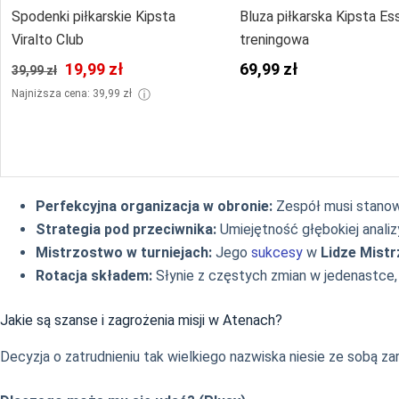
Spodenki piłkarskie Kipsta
Bluza piłkarska Kipsta Es
Viralto Club
treningowa
19,99 zł
69,99 zł
39,99 zł
ⓘ
Najniższa cena: 39,99 zł
Perfekcyjna organizacja w obronie:
Zespół musi stanowi
Strategia pod przeciwnika:
Umiejętność głębokiej analiz
Mistrzostwo w turniejach:
Jego
sukcesy
w
Lidze Mist
Rotacja składem:
Słynie z częstych zmian w jedenastce
Jakie są szanse i zagrożenia misji w Atenach?
Decyzja o zatrudnieniu tak wielkiego nazwiska niesie ze sobą za