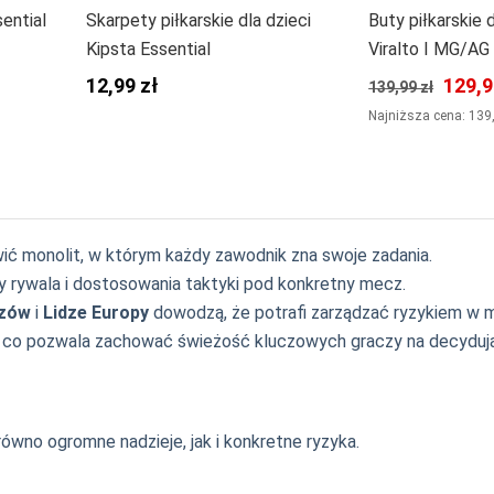
sential
Skarpety piłkarskie dla dzieci
Buty piłkarskie 
Kipsta Essential
Viralto I MG/AG
12,99 zł
129,9
139,99 zł
Najniższa cena: 139
ć monolit, w którym każdy zawodnik zna swoje zadania.
y rywala i dostosowania taktyki pod konkretny mecz.
rzów
i
Lidze Europy
dowodzą, że potrafi zarządzać ryzykiem w 
, co pozwala zachować świeżość kluczowych graczy na decyduj
równo ogromne nadzieje, jak i konkretne ryzyka.