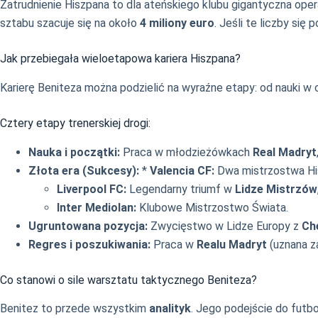
Zatrudnienie Hiszpana to dla ateńskiego klubu gigantyczna op
sztabu szacuje się na około
4 miliony euro
. Jeśli te liczby się
Jak przebiegała wieloetapowa kariera Hiszpana?
Karierę Beniteza można podzielić na wyraźne etapy: od nauki w c
Cztery etapy trenerskiej drogi:
Nauka i początki:
Praca w młodzieżówkach
Real Madryt
Złota era (Sukcesy):
*
Valencia CF:
Dwa mistrzostwa His
Liverpool FC:
Legendarny triumf w
Lidze Mistrzów
Inter Mediolan:
Klubowe Mistrzostwo Świata.
Ugruntowana pozycja:
Zwycięstwo w Lidze Europy z
Ch
Regres i poszukiwania:
Praca w
Realu Madryt
(uznana za
Co stanowi o sile warsztatu taktycznego Beniteza?
Benitez to przede wszystkim
analityk
. Jego podejście do futbo