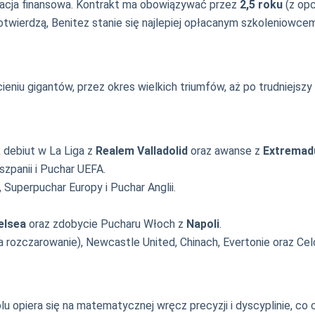
eracja finansowa. Kontrakt ma obowiązywać przez
2,5 roku
(z opc
 potwierdzą, Benitez stanie się najlepiej opłacanym szkoleniowcem 
ieniu gigantów, przez okres wielkich triumfów, aż po trudniejsz
, debiut w La Liga z
Realem Valladolid
oraz awanse z
Extremad
zpanii i Puchar UEFA.
, Superpuchar Europy i Puchar Anglii.
elsea
oraz zdobycie Pucharu Włoch z
Napoli
.
 rozczarowanie), Newcastle United, Chinach, Evertonie oraz Celci
lu opiera się na matematycznej wręcz precyzji i dyscyplinie, co