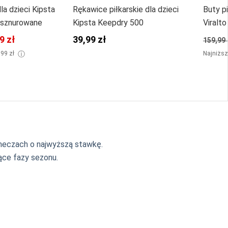
dla dzieci Kipsta
Rękawice piłkarskie dla dzieci
Buty pi
 sznurowane
Kipsta Keepdry 500
Viralto
9 zł
39,99 zł
159,99 
ⓘ
,99 zł
Najniższ
meczach o najwyższą stawkę.
ące fazy sezonu.