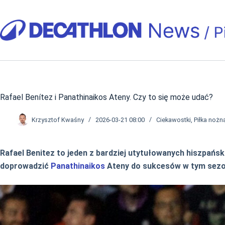
Przejdź
do
treści
Rafael Benítez i Panathinaikos Ateny. Czy to się może udać?
Krzysztof Kwaśny
2026-03-21 08:00
Ciekawostki
,
Piłka nożn
Rafael Benitez to jeden z bardziej utytułowanych hiszpańs
doprowadzić
Panathinaikos
Ateny do sukcesów w tym sezo