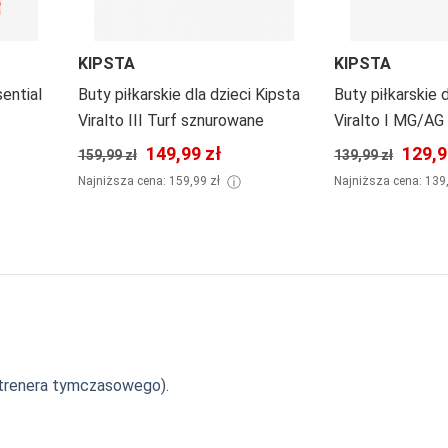
KIPSTA
KIPSTA
sential
Buty piłkarskie dla dzieci Kipsta
Buty piłkarskie 
Viralto III Turf sznurowane
Viralto I MG/AG
149,99 zł
129,9
159,99 zł
139,99 zł
ⓘ
Najniższa cena: 159,99 zł
Najniższa cena: 139
ę trenera tymczasowego).