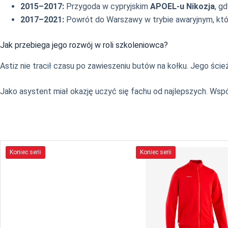
2015–2017:
Przygoda w cypryjskim
APOEL-u Nikozja
, g
2017–2021:
Powrót do Warszawy w trybie awaryjnym, któr
Jak przebiega jego rozwój w roli szkoleniowca?
Astiz nie tracił czasu po zawieszeniu butów na kołku. Jego ście
Jako asystent miał okazję uczyć się fachu od najlepszych. Wspó
Koniec serii
Koniec serii