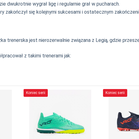
dzie dwukrotnie wygrał ligę i regularnie grał w pucharach.
y zakończył się kolejnymi sukcesami i ostatecznym zakończeni
żka trenerska jest nierozerwalnie związana z Legią, gdzie przes
łpracował z takimi trenerami jak:
Koniec serii
Koniec serii