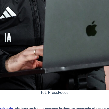
fot. PressFocus
raklasie
, ale jego związki z naszym krajem są znacznie głębsze