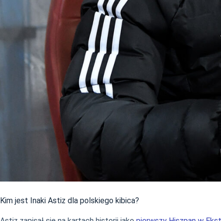
Kim jest Inaki Astiz dla polskiego kibica?
Astiz zapisał się na kartach historii jako
pierwszy Hiszpan w Ekst