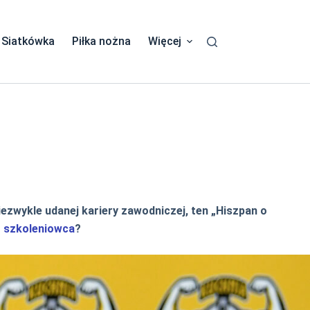
Siatkówka
Piłka nożna
Więcej
iezwykle udanej kariery zawodniczej, ten „Hiszpan o
o
szkoleniowca
?