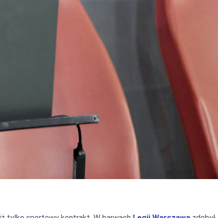
 niż tylko sportowy kontrakt. W barwach
Legii Warszawa
zdobył