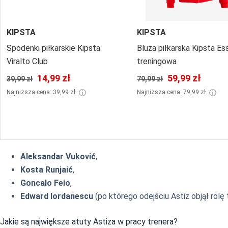
KIPSTA
KIPSTA
Spodenki piłkarskie Kipsta
Bluza piłkarska Kipsta Es
Viralto Club
treningowa
14,99 zł
59,99 zł
39,99 zł
79,99 zł
ⓘ
ⓘ
Najniższa cena: 39,99 zł
Najniższa cena: 79,99 zł
Aleksandar Vuković
,
Kosta Runjaić
,
Goncalo Feio
,
Edward Iordanescu
(po którego odejściu Astiz objął rol
Jakie są największe atuty Astiza w pracy trenera?