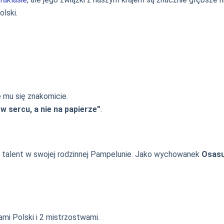
lski.
e mu się znakomicie.
w sercu, a nie na papierze”
.
wał talent w swojej rodzinnej Pampelunie. Jako wychowanek
Osas
mi Polski i 2 mistrzostwami.