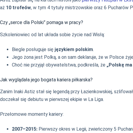
aż
10 trofeów
, w tym 4 tytuły mistrzowskie oraz 6 Pucharów Po
Czy „serce dla Polski” pomaga w pracy?
Szkoleniowiec od lat układa sobie życie nad Wisłą:
Biegle posługuje się
językiem polskim
.
Jego żona jest Polką, a on sam deklaruje, że w Polsce żyj
Choć nie przyjął obywatelstwa, podkreśla, że
„Polskę ma 
Jak wyglądała jego bogata kariera piłkarska?
Zanim Inaki Astiz stał się legendą przy Łazienkowskiej, szlifo
doczekał się debiutu w pierwszej ekipie w La Liga.
Przełomowe momenty kariery:
2007–2015:
Pierwszy okres w Legii, zwieńczony 5 Puchara