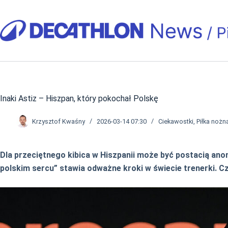
Przejdź
do
treści
Inaki Astiz – Hiszpan, który pokochał Polskę
Krzysztof Kwaśny
2026-03-14 07:30
Ciekawostki
,
Piłka nożn
Dla przeciętnego kibica w Hiszpanii może być postacią anon
polskim sercu” stawia odważne kroki w świecie trenerki. C