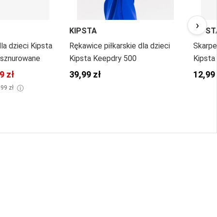
›
KIPSTA
KIPST
dla dzieci Kipsta
Rękawice piłkarskie dla dzieci
Skarpet
 sznurowane
Kipsta Keepdry 500
Kipsta
9 zł
39,99 zł
12,99
ⓘ
,99 zł