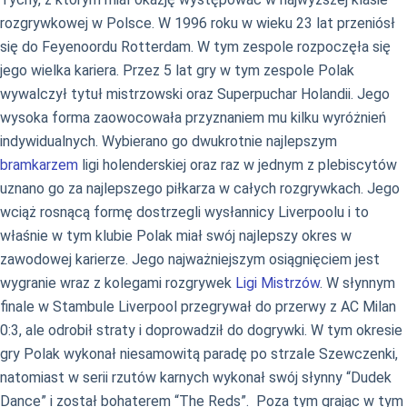
rozgrywkowej w Polsce. W 1996 roku w wieku 23 lat przeniósł
się do Feyenoordu Rotterdam. W tym zespole rozpoczęła się
jego wielka kariera. Przez 5 lat gry w tym zespole Polak
wywalczył tytuł mistrzowski oraz Superpuchar Holandii. Jego
wysoka forma zaowocowała przyznaniem mu kilku wyróżnień
indywidualnych. Wybierano go dwukrotnie najlepszym
bramkarzem
ligi holenderskiej oraz raz w jednym z plebiscytów
uznano go za najlepszego piłkarza w całych rozgrywkach. Jego
wciąż rosnącą formę dostrzegli wysłannicy Liverpoolu i to
właśnie w tym klubie Polak miał swój najlepszy okres w
zawodowej karierze. Jego najważniejszym osiągnięciem jest
wygranie wraz z kolegami rozgrywek
Ligi Mistrzów
. W słynnym
finale w Stambule Liverpool przegrywał do przerwy z AC Milan
0:3, ale odrobił straty i doprowadził do dogrywki. W tym okresie
gry Polak wykonał niesamowitą paradę po strzale Szewczenki,
natomiast w serii rzutów karnych wykonał swój słynny “Dudek
Dance” i został bohaterem “The Reds”. Poza tym grając w tym