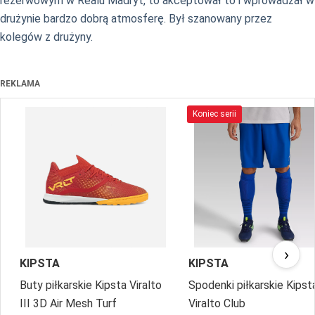
rezerwowym w Realu Madryt, to akceptował to i wprowadzał w
drużynie bardzo dobrą atmosferę. Był szanowany przez
kolegów z drużyny.
REKLAMA
Koniec serii
›
KIPSTA
KIPSTA
Buty piłkarskie Kipsta Viralto
Spodenki piłkarskie Kipst
III 3D Air Mesh Turf
Viralto Club