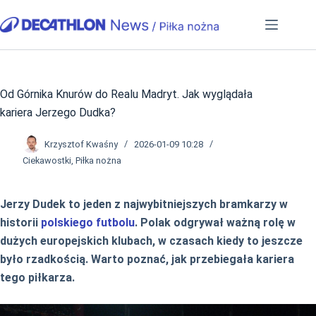
Przejdź
do
treści
Od Górnika Knurów do Realu Madryt. Jak wyglądała
kariera Jerzego Dudka?
Krzysztof Kwaśny
2026-01-09 10:28
Ciekawostki
,
Piłka nożna
Jerzy Dudek to jeden z najwybitniejszych bramkarzy w
historii
polskiego futbolu
. Polak odgrywał ważną rolę w
dużych europejskich klubach, w czasach kiedy to jeszcze
było rzadkością. Warto poznać, jak przebiegała kariera
tego piłkarza.