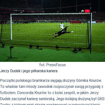
fot. PressFocus
Jerzy Dudek i jego piłkarska kariera
Początki polskiego bramkarza sięgają drużyny Górnika Knurów.
To właśnie tam młody zawodnik rozpoczynał swoją przygodę z
futbolem. Concordia Knurów to z kolei zespół, w jakim Jerzy
Dudek zaczynał karierę seniorską. Jego kolejną drużyną był GKS
Tychy, z którym miał okazję występować w najwyższej klasie