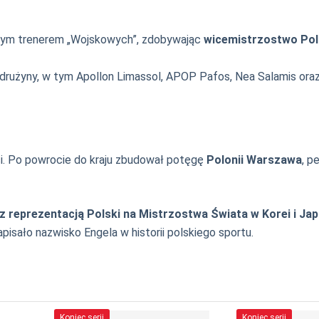
zym trenerem „Wojskowych”, zdobywając
wicemistrzostwo Pol
 drużyny, w tym Apollon Limassol, APOP Pafos, Nea Salamis or
eci. Po powrocie do kraju zbudował potęgę
Polonii Warszawa
, p
z reprezentacją Polski na Mistrzostwa Świata w Korei i Jap
isało nazwisko Engela w historii polskiego sportu.
Koniec serii
Koniec serii