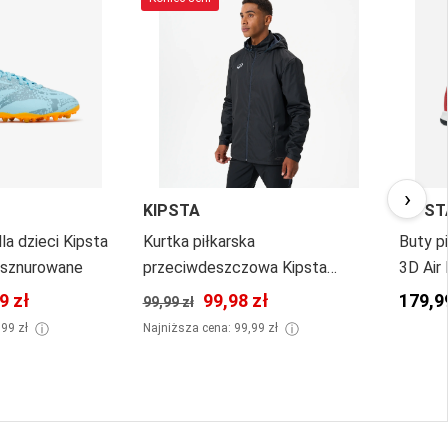
›
KIPSTA
KIPST
dla dzieci Kipsta
Kurtka piłkarska
Buty pi
 sznurowane
przeciwdeszczowa Kipsta
3D Air
Viralto Club
9 zł
99,98 zł
179,9
99,99 zł
ⓘ
ⓘ
,99 zł
Najniższa cena: 99,99 zł