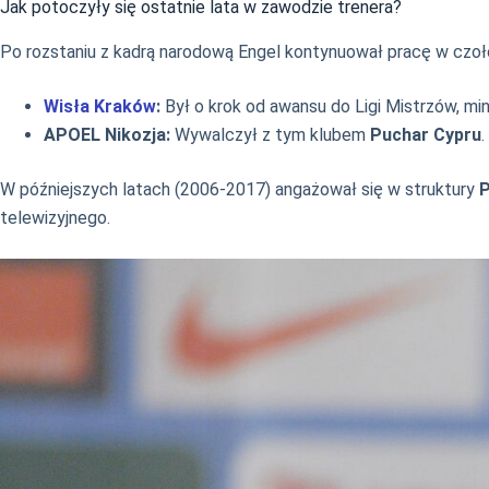
Jak potoczyły się ostatnie lata w zawodzie trenera?
Po rozstaniu z kadrą narodową Engel kontynuował pracę w czo
Wisła Kraków
:
Był o krok od awansu do Ligi Mistrzów, m
APOEL Nikozja:
Wywalczył z tym klubem
Puchar Cypru
.
W późniejszych latach (2006-2017) angażował się w struktury
telewizyjnego.