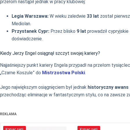
przełom nastąpił jednak w pracy klubowej:
Legia Warszawa:
W wieku zaledwie
33 lat
został pierws
Mediolan.
Przystanek Cypr:
Przez blisko
9 lat
prowadził cypryjskie
doświadczenie.
Kiedy Jerzy Engel osiągnął szczyt swojej kariery?
Najjaśniejszy punkt kariery Engela przypadł na przełom tysiącl
„Czarne Koszule” do
Mistrzostwa Polski
.
Jego największym osiągnięciem był jednak
historyczny awans 
przechodząc eliminacje w fantastycznym stylu, co na zawsze zap
REKLAMA
Koniec serii
Koniec serii