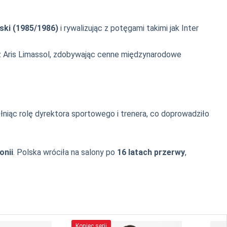
ski (1985/1986)
i rywalizując z potęgami takimi jak Inter
az Aris Limassol, zdobywając cenne międzynarodowe
ełniąc rolę dyrektora sportowego i trenera, co doprowadziło
onii
. Polska wróciła na salony po
16 latach przerwy
,
Koniec serii