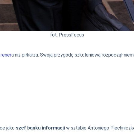
fot. PressFocus
trener
a niż piłkarza. Swoją przygodę szkoleniową rozpoczął niem
łce jako
szef banku informacji
w sztabie Antoniego Piechnicz