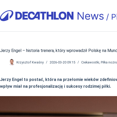
Przejdź
do
treści
Jerzy Engel – historia trenera, który wprowadził Polskę na Mund
Krzysztof Kwaśny
2026-03-20 09:15
Ciekawostki
,
Piłka nożn
Jerzy Engel to postać, która na przełomie wieków zdefinio
wpływ miał na profesjonalizację i sukcesy rodzimej piłki.