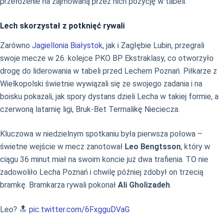
przełożenie na zajmowaną przez nich pozycję w tabeli.
Lech skorzystał z potknięć rywali
Zarówno
Jagiellonia Białystok
, jak i Zagłębie Lubin, przegrali
swoje mecze w 26. kolejce PKO BP Ekstraklasy, co otworzyło
drogę do liderowania w tabeli przed Lechem Poznań. Piłkarze z
Wielkopolski świetnie wywiązali się ze swojego zadania i na
boisku pokazali, jak spory dystans dzieli Lecha w takiej formie, a
czerwoną latarnię ligi, Bruk-Bet Termalikę Nieciecza.
Kluczowa w niedzielnym spotkaniu była pierwsza połowa –
świetne wejście w mecz zanotował
Leo Bengtsson
, który w
ciągu 36 minut miał na swoim koncie już dwa trafienia. TO nie
zadowoliło Lecha Poznań i chwilę później zdobył on trzecią
bramkę. Bramkarza rywali pokonał
Ali Gholizadeh
.
Leo? 🔝
pic.twitter.com/6FxgguDVaG