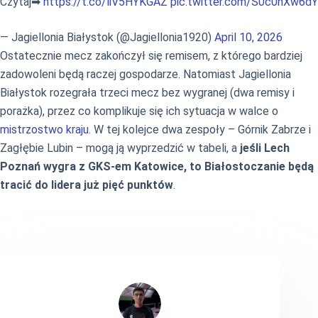
Czytaj➡
https://t.co/liV5HYKGAZ
pic.twitter.com/S0c0nXw6dY
— Jagiellonia Białystok (@Jagiellonia1920)
April 10, 2026
Ostatecznie mecz zakończył się remisem, z którego bardziej
zadowoleni będą raczej gospodarze. Natomiast Jagiellonia
Białystok rozegrała trzeci mecz bez wygranej (dwa remisy i
porażka), przez co komplikuje się ich sytuacja w walce o
mistrzostwo kraju
. W tej kolejce dwa zespoły – Górnik Zabrze i
Zagłębie Lubin – mogą ją wyprzedzić w tabeli, a
jeśli Lech
Poznań wygra z GKS-em Katowice, to Białostoczanie będą
tracić do lidera już pięć punktów
.