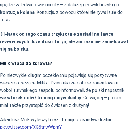
spędził zaledwie dwie minuty – z dalszej gry wykluczyła go
kontuzja kolana
. Kontuzja, z powodu której nie rywalizuje do
teraz.
31-latek od tego czasu trzykrotnie zasiadł na ławce
rezerwowych Juventusu Turyn, ale ani razu nie zameldował
się na boisku
.
Milik wraca do zdrowia?
Po niezwykle długim oczekiwaniu pojawiają się pozytywne
wieści dotyczące Milika. Dziennikarze dobrze zorientowani
wokół turyńskiego zespołu poinformowali, że polski napastnik
we wtorek odbył trening indywidualny
. Co więcej – po nim
miał także przystąpić do ćwiczeń z drużyną!
Arkadiusz Milik wyleczył uraz i trenuje dziś indywidualnie.
pic.twitter.com/XG6tnwWpmY