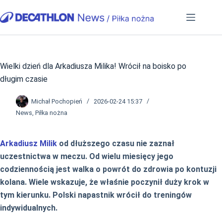
Przejdź
do
treści
Wielki dzień dla Arkadiusza Milika! Wrócił na boisko po
długim czasie
Michał Pochopień
2026-02-24 15:37
News
,
Piłka nożna
Arkadiusz Milik
od dłuższego czasu nie zaznał
uczestnictwa w meczu. Od wielu miesięcy jego
codziennością jest walka o powrót do zdrowia po kontuzji
kolana. Wiele wskazuje, że właśnie poczynił duży krok w
tym kierunku. Polski napastnik wrócił do treningów
indywidualnych.