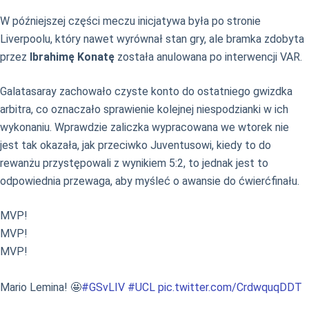
W późniejszej części meczu inicjatywa była po stronie
Liverpoolu, który nawet wyrównał stan gry, ale bramka zdobyta
przez
Ibrahimę Konatę
została anulowana po interwencji VAR.
Galatasaray zachowało czyste konto do ostatniego gwizdka
arbitra, co oznaczało sprawienie kolejnej niespodzianki w ich
wykonaniu. Wprawdzie zaliczka wypracowana we wtorek nie
jest tak okazała, jak przeciwko Juventusowi, kiedy to do
rewanżu przystępowali z wynikiem 5:2, to jednak jest to
odpowiednia przewaga, aby myśleć o awansie do ćwierćfinału.
MVP!
MVP!
MVP!
Mario Lemina! 🤩
#GSvLIV
#UCL
pic.twitter.com/CrdwquqDDT