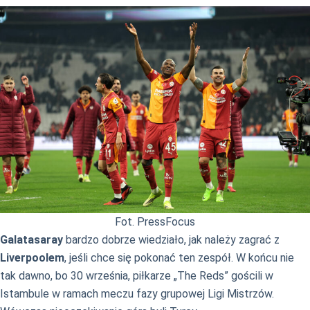
Fot. PressFocus
Galatasaray
bardzo dobrze wiedziało, jak należy zagrać z
Liverpoolem
, jeśli chce się pokonać ten zespół. W końcu nie
tak dawno, bo 30 września, piłkarze „The Reds” gościli w
Istambule w ramach meczu fazy grupowej Ligi Mistrzów.