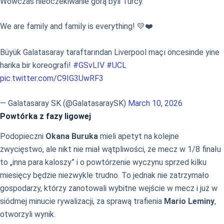
Wówczas nieoczekiwanie górą byli Turcy.
We are family and family is everything! 💛❤️
Büyük Galatasaray taraftarından Liverpool maçı öncesinde yine
harika bir koreografi!
#GSvLIV
#UCL
pic.twitter.com/C9IG3UwRF3
— Galatasaray SK (@GalatasaraySK)
March 10, 2026
Powtórka z fazy ligowej
Podopieczni
Okana Buruka
mieli apetyt na kolejne
zwycięstwo, ale nikt nie miał wątpliwości, że mecz w 1/8 finału
to „inna para kaloszy” i o powtórzenie wyczynu sprzed kilku
miesięcy będzie niezwykle trudno. To jednak nie zatrzymało
gospodarzy, którzy zanotowali wybitne wejście w mecz i już w
siódmej minucie rywalizacji, za sprawą trafienia
Mario Leminy
,
otworzyli wynik.