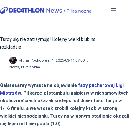
Przejdź
do
treści
Turcy się nie zatrzymują! Kolejny wielki klub na
rozkładzie
Michał Pochopień
2026-03-11 07:00
News
,
Piłka nożna
Galatasaray wyrasta na objawienie
fazy pucharowej
Ligi
Mistrzów
. Piłkarze z Istambułu najpierw w niesamowitych
okolicznościach okazali się lepsi od Juventusu Turyn w
1/16 finału, a we wtorek zrobili kolejny krok w stronę
wielkiej niespodzianki. Turcy na własnym stadionie okazali
się lepsi od Liverpoolu (1:0).