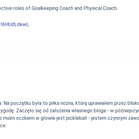
ective roles of Goalkeeping Coach and Physical Coach.
m/I6HUdLdewL
Na początku była to piłka nożna, którą uprawiałem przez blisko 
zygodę. Zaczęło się od założenia własnego bloga - w późniejsz
e moim oczkiem w głowie jest pickleball - jestem czynnym zawo
ce.