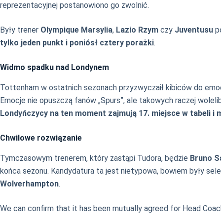
reprezentacyjnej postanowiono go zwolnić.
Były trener
Olympique Marsylia
,
Lazio Rzym
czy
Juventusu
po
tylko jeden punkt i poniósł cztery porażki
.
Widmo spadku nad Londynem
Tottenham w ostatnich sezonach przyzwyczaił kibiców do emoc
Emocje nie opuszczą fanów „Spurs”, ale takowych raczej wolel
Londyńczycy na ten moment zajmują 17. miejsce w tabeli i
Chwilowe rozwiązanie
Tymczasowym trenerem, który zastąpi Tudora, będzie
Bruno S
końca sezonu. Kandydatura ta jest nietypowa, bowiem były selek
Wolverhampton
.
We can confirm that it has been mutually agreed for Head Coac