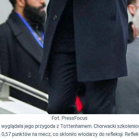
Fot. PressFocus
 wyglądała jego przygoda z Tottenhamem. Chorwacki szkoleniow
0,57 punktów na mecz, co skłoniło włodarzy do refleksji. Refle