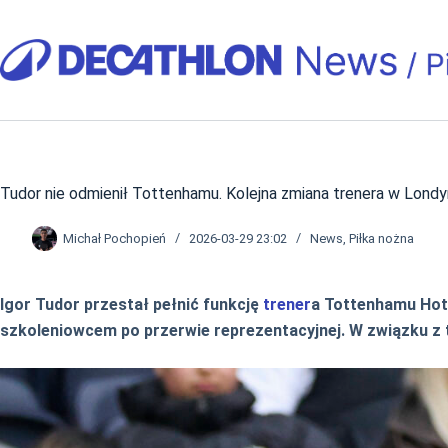
Przejdź
do
treści
Tudor nie odmienił Tottenhamu. Kolejna zmiana trenera w Londy
Michał Pochopień
2026-03-29 23:02
News
,
Piłka nożna
Igor Tudor przestał pełnić funkcję
trener
a Tottenhamu Hots
szkoleniowcem po przerwie reprezentacyjnej. W związku z 