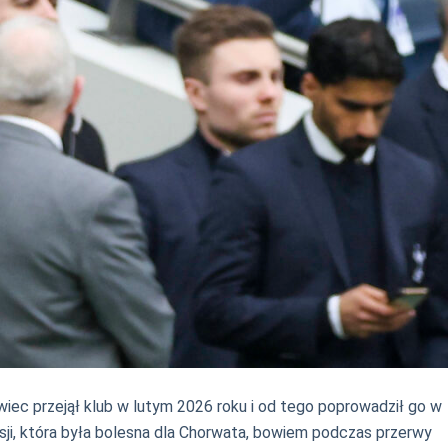
iec przejął klub w lutym 2026 roku i od tego poprowadził go w
ksji, która była bolesna dla Chorwata, bowiem podczas przerwy