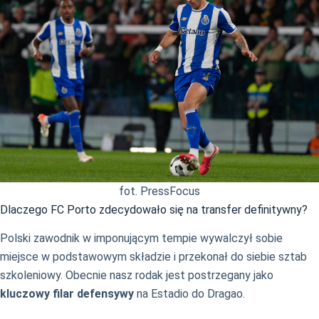
fot. PressFocus
Dlaczego FC Porto zdecydowało się na transfer definitywny?
Polski zawodnik w imponującym tempie wywalczył sobie
miejsce w podstawowym składzie i przekonał do siebie sztab
szkoleniowy. Obecnie nasz rodak jest postrzegany jako
kluczowy filar defensywy
na Estadio do Dragao.