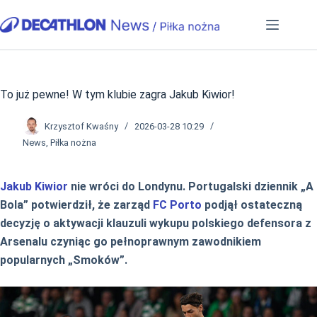
Przejdź
do
treści
To już pewne! W tym klubie zagra Jakub Kiwior!
Krzysztof Kwaśny
2026-03-28 10:29
News
,
Piłka nożna
Jakub Kiwior
nie wróci do Londynu. Portugalski dziennik „A
Bola” potwierdził, że zarząd
FC Porto
podjął ostateczną
decyzję o aktywacji klauzuli wykupu polskiego defensora z
Arsenalu czyniąc go pełnoprawnym zawodnikiem
popularnych „Smoków”.