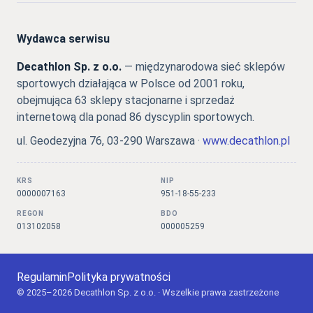
Wydawca serwisu
Decathlon Sp. z o.o.
— międzynarodowa sieć sklepów
sportowych działająca w Polsce od 2001 roku,
obejmująca 63 sklepy stacjonarne i sprzedaż
internetową dla ponad 86 dyscyplin sportowych.
ul. Geodezyjna 76, 03-290 Warszawa ·
www.decathlon.pl
KRS
NIP
0000007163
951-18-55-233
REGON
BDO
013102058
000005259
Regulamin
Polityka prywatności
© 2025–2026 Decathlon Sp. z o.o. · Wszelkie prawa zastrzeżone