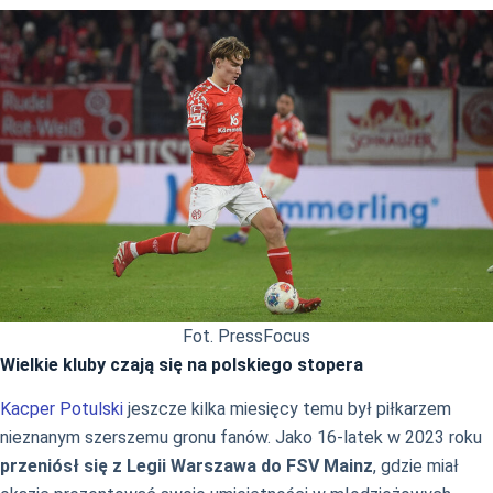
Fot. PressFocus
Wielkie kluby czają się na polskiego stopera
Kacper Potulski
jeszcze kilka miesięcy temu był piłkarzem
nieznanym szerszemu gronu fanów. Jako 16-latek w 2023 roku
przeniósł się z Legii Warszawa do FSV Mainz
, gdzie miał