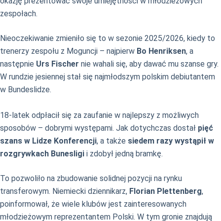
okazję prezentować swoje umiejętności w młodzieżowych
zespołach.
Nieoczekiwanie zmieniło się to w sezonie 2025/2026, kiedy to
trenerzy zespołu z Moguncji – najpierw
Bo Henriksen
, a
następnie
Urs Fischer
nie wahali się, aby dawać mu szanse gry.
W rundzie jesiennej stał się najmłodszym polskim debiutantem
w Bundeslidze.
18-latek odpłacił się za zaufanie w najlepszy z możliwych
sposobów – dobrymi występami. Jak dotychczas dostał
pięć
szans w Lidze Konferencji
, a także
siedem razy wystąpił w
rozgrywkach Bunesligi
i zdobył jedną bramkę.
To pozwoliło na zbudowanie solidnej pozycji na rynku
transferowym. Niemiecki dziennikarz,
Florian Plettenberg
,
poinformował, że wiele klubów jest zainteresowanych
młodzieżowym reprezentantem Polski. W tym gronie znajdują