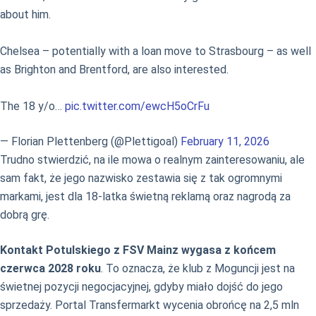
about him.
Chelsea – potentially with a loan move to Strasbourg – as well
as Brighton and Brentford, are also interested.
The 18 y/o…
pic.twitter.com/ewcH5oCrFu
— Florian Plettenberg (@Plettigoal)
February 11, 2026
Trudno stwierdzić, na ile mowa o realnym zainteresowaniu, ale
sam fakt, że jego nazwisko zestawia się z tak ogromnymi
markami, jest dla 18-latka świetną reklamą oraz nagrodą za
dobrą grę.
Kontakt Potulskiego z FSV Mainz wygasa z końcem
czerwca 2028 roku
. To oznacza, że klub z Moguncji jest na
świetnej pozycji negocjacyjnej, gdyby miało dojść do jego
sprzedaży. Portal Transfermarkt wycenia obrońcę na 2,5 mln