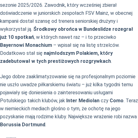
sezonie 2025/2026. Zawodnik, który wcześniej zbierał
doświadczenie w juniorskich zespołach FSV Mainz, w obecnej
kampanii dostał szansę od trenera seniorskiej drużyny i
wykorzystał ją.
Środkowy obrońca w Bundeslidze rozegrał
już 10 spotkań
, w których nawet raz – i to przeciwko
Bayernowi Monachium
– wpisał się na listę strzelców.
Dodatkowo stał się
najmłodszym Polakiem, który
zadebutował w tych prestiżowych rozgrywkach
.
Jego dobre zaaklimatyzowanie się na profesjonalnym poziomie
nie uszło uwadze piłkarskiemu światu – już kilka tygodni temu
pojawiały się doniesienia o zainteresowaniu usługami
Potulskiego takich klubów, jak
Inter Mediolan
czy
Como
. Teraz
w niemieckich mediach głośno o tym, że ochotę na jego
pozyskanie mają rodzime kluby. Największe wrażenie robi nazwa
Borussia Dortmund
.