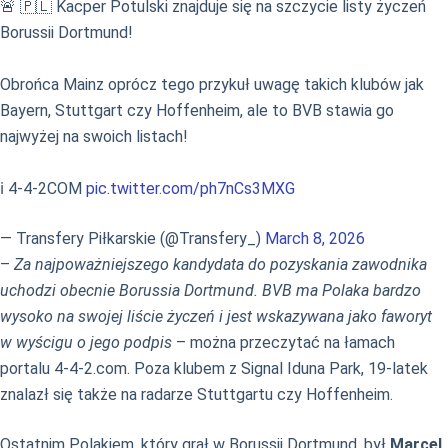
🚨 🇵🇱 Kacper Potulski znajduje się na szczycie listy życzeń
Borussii Dortmund!
Obrońca Mainz oprócz tego przykuł uwagę takich klubów jak
Bayern, Stuttgart czy Hoffenheim, ale to BVB stawia go
najwyżej na swoich listach!
ℹ️ 4-4-2COM
pic.twitter.com/ph7nCs3MXG
— Transfery Piłkarskie (@Transfery_)
March 8, 2026
–
Za najpoważniejszego kandydata do pozyskania zawodnika
uchodzi obecnie Borussia Dortmund. BVB ma Polaka bardzo
wysoko na swojej liście życzeń i jest wskazywana jako faworyt
w wyścigu o jego podpis
– można przeczytać na łamach
portalu 4-4-2.com. Poza klubem z Signal Iduna Park, 19-latek
znalazł się także na radarze Stuttgartu czy Hoffenheim.
Ostatnim Polakiem, który grał w Borussii Dortmund, był
Marcel