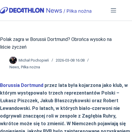
Przejdź
do
treści
Polak zagra w Borussii Dortmund? Obrońca wysoko na
liście życzeń
Michał Pochopień
2026-03-08 16:08
News
,
Piłka nożna
Borussia Dortmund
przez lata była kojarzona jako klub, w
którym występowało trzech reprezentantów Polski –
Łukasz Piszczek, Jakub Błaszczykowski oraz Robert
Lewandowski. Po latach, w których biało-czerwoni nie
odgrywali znaczącej roli w zespole z Zagłębia Ruhry,
wkrótce może się to zmienić. W Niemczech pojawiają się
doniesienia, jakoby BVB było zainteresowane pozyskaniem