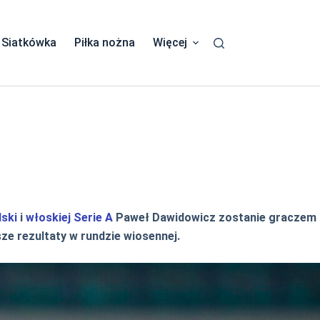
Siatkówka
Piłka nożna
Więcej
lski
i
włoskiej Serie A
Paweł Dawidowicz zostanie graczem
ze rezultaty w rundzie wiosennej.