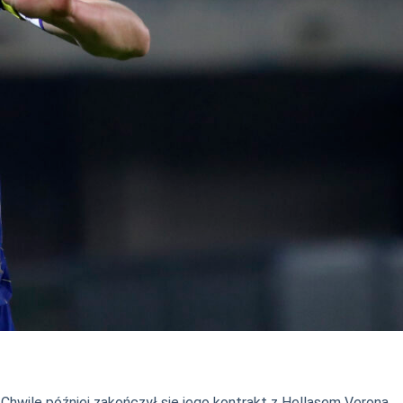
Chwilę później zakończył się jego kontrakt z Hellasem Verona.