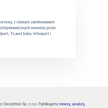
 sportowy, z równym zamiłowaniem
– od błyskawicznych newsów, przez
ort, To jest boks, Infosport i
 Decathlon Sp. z o.o. Publikujemy
newsy, analizy,