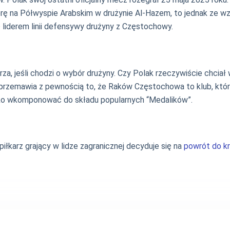
erę na Półwyspie Arabskim w drużynie Al-Hazem, to jednak ze w
ię liderem linii defensywy drużyny z Częstochowy.
, jeśli chodzi o wybór drużyny. Czy Polak rzeczywiście chciał wró
us przemawia z pewnością to, że Raków Częstochowa to klub, któ
ybko wkomponować do składu popularnych “Medalików”.
iłkarz grający w lidze zagranicznej decyduje się na
powrót do kr