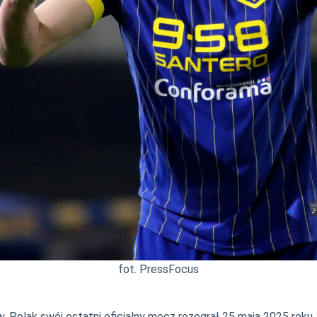
fot. PressFocus
Polak swój ostatni oficjalny mecz rozegrał 25 maja 2025 roku. 