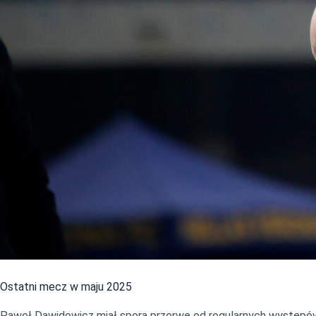
Ostatni mecz w maju 2025
Paweł Dawidowicz miał sporą przerwę od regularnych występów. 