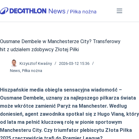
Przejdź
do
treści
Ousmane Dembele w Manchesterze City? Transferowy
hit z udziałem zdobywcy Złotej Piłki
Krzysztof Kwaśny
2026-03-12 15:36
News
,
Piłka nożna
Hiszpańskie media obiegła sensacyjna wiadomość –
Ousmane Dembele, uznany za najlepszego piłkarza świata
może wkrótce zamienić Paryż na Manchester. Według
doniesień, agent zawodnika spotkał się z Hugo Vianą, który
od lata ma pełnić kluczową rolę w pionie sportowym
Manchesteru City. Czy triumfator plebiscytu Złota Piłka
2025 rzeczywiście trafi do Premier League?