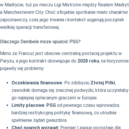
w Madrycie, tuż po meczu Ligi Mistrzów między Realem Madryt
a Manchesterem City. Choć oficjalnie spotkanie miało charakter
zapoznawczy, czas jego trwania i kontekst sugerują początek
wielkiej operacji transferowej.
Dlaczego Dembele może opuścić PSG?
Mimo że Francuz jest obecnie centralną postacią projektu w
Paryżu, a jego kontrakt obowiązuje do
2028 roku
, na horyzoncie
pojawiły się problemy:
Oczekiwania finansowe
: Po zdobyciu
Złotej Piłki
,
zawodnik domaga się znacznej podwyżki, która uczyniłaby
go najlepiej opłacanym graczem w Europie.
Limity płacowe
:
PSG
od pewnego czasu wprowadza
bardziej restrykcyjną politykę finansową, co utrudnia
spełnienie żądań gwiazdora.
Chęć nowych wyzwań
: Premier League pozostaje dla