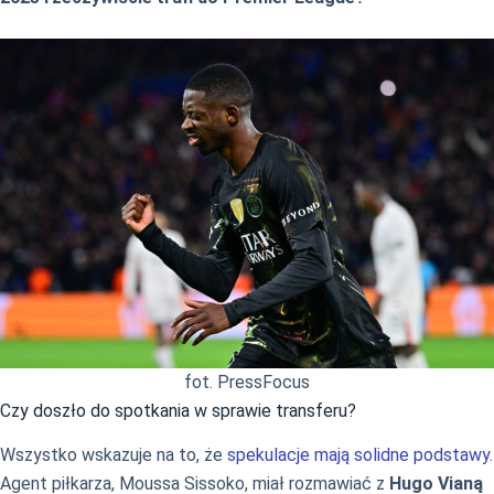
fot. PressFocus
Czy doszło do spotkania w sprawie transferu?
Wszystko wskazuje na to, że
spekulacje mają solidne podstawy
.
Agent piłkarza, Moussa Sissoko, miał rozmawiać z
Hugo Vianą