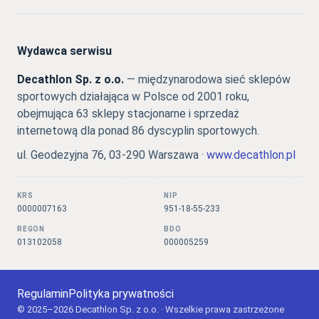
Wydawca serwisu
Decathlon Sp. z o.o.
— międzynarodowa sieć sklepów
sportowych działająca w Polsce od 2001 roku,
obejmująca 63 sklepy stacjonarne i sprzedaż
internetową dla ponad 86 dyscyplin sportowych.
ul. Geodezyjna 76, 03-290 Warszawa ·
www.decathlon.pl
KRS
NIP
0000007163
951-18-55-233
REGON
BDO
013102058
000005259
Regulamin
Polityka prywatności
© 2025–2026 Decathlon Sp. z o.o. · Wszelkie prawa zastrzeżone