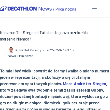
Przejdź
do
treści
Koszmar Ter Stegena! Fatalna diagnoza przekreśla
marzenia Niemca?
Krzysztof Kwaśny
2026-02-02 14:37
News
,
Piłka nożna
To miał być wielki powrót do formy i walka o miano numeru
jeden w reprezentacji, a skończyło się brutalnym
przerwaniem sportowych planów.
Marc-André ter Stegen
,
który zaledwie dwa tygodnie temu zasilił szeregi Girony,
doznał poważnej kontuzji mięśniowej, która wyklucza go z
gry na długie miesiące. Niemiecki golkiper staje przed
najtrudniejszą próbą w swojej karierze, a jego udział w