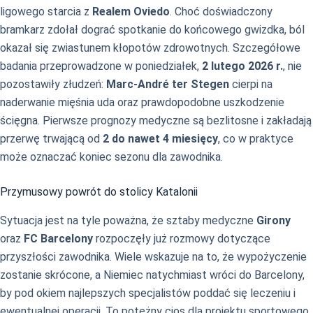
ligowego starcia z
Realem Oviedo
. Choć doświadczony
bramkarz zdołał dograć spotkanie do końcowego gwizdka, ból
okazał się zwiastunem kłopotów zdrowotnych. Szczegółowe
badania przeprowadzone w poniedziałek,
2 lutego 2026 r.
, nie
pozostawiły złudzeń:
Marc-André ter Stegen
cierpi na
naderwanie mięśnia uda oraz prawdopodobne uszkodzenie
ścięgna. Pierwsze prognozy medyczne są bezlitosne i zakładają
przerwę trwającą od
2 do nawet 4 miesięcy
, co w praktyce
może oznaczać koniec sezonu dla zawodnika.
Przymusowy powrót do stolicy Katalonii
Sytuacja jest na tyle poważna, że sztaby medyczne
Girony
oraz
FC Barcelony
rozpoczęły już rozmowy dotyczące
przyszłości zawodnika. Wiele wskazuje na to, że wypożyczenie
zostanie skrócone, a Niemiec natychmiast wróci do Barcelony,
by pod okiem najlepszych specjalistów poddać się leczeniu i
ewentualnej operacji. To potężny cios dla projektu sportowego