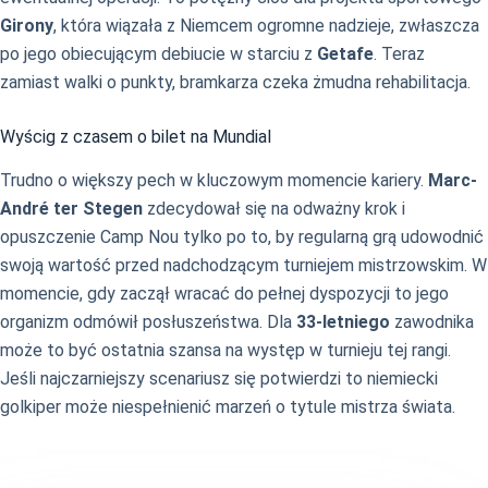
Girony
, która wiązała z Niemcem ogromne nadzieje, zwłaszcza
po jego obiecującym debiucie w starciu z
Getafe
. Teraz
zamiast walki o punkty, bramkarza czeka żmudna rehabilitacja.
Wyścig z czasem o bilet na Mundial
Trudno o większy pech w kluczowym momencie kariery.
Marc-
André ter Stegen
zdecydował się na odważny krok i
opuszczenie Camp Nou tylko po to, by regularną grą udowodnić
swoją wartość przed nadchodzącym turniejem mistrzowskim. W
momencie, gdy zaczął wracać do pełnej dyspozycji to jego
organizm odmówił posłuszeństwa. Dla
33-letniego
zawodnika
może to być ostatnia szansa na występ w turnieju tej rangi.
Jeśli najczarniejszy scenariusz się potwierdzi to niemiecki
golkiper może niespełnienić marzeń o tytule mistrza świata.