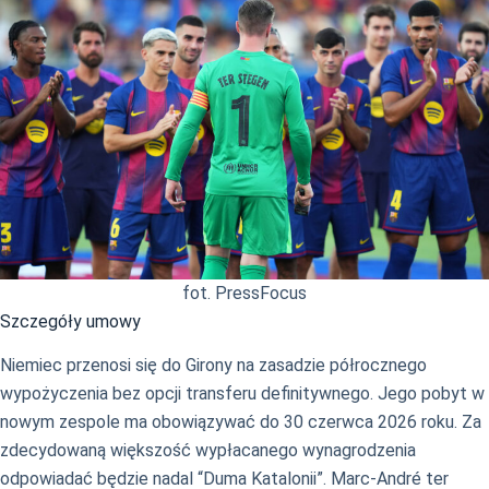
fot. PressFocus
Szczegóły umowy
Niemiec przenosi się do Girony na zasadzie półrocznego
wypożyczenia bez opcji transferu definitywnego. Jego pobyt w
nowym zespole ma obowiązywać do 30 czerwca 2026 roku. Za
zdecydowaną większość wypłacanego wynagrodzenia
odpowiadać będzie nadal “Duma Katalonii”. Marc-André ter