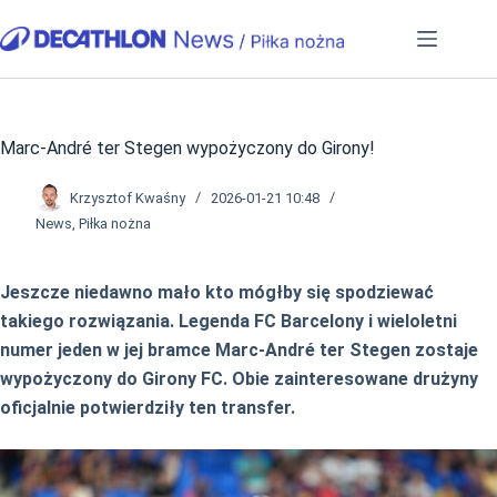
Przejdź
do
treści
Marc-André ter Stegen wypożyczony do Girony!
Krzysztof Kwaśny
2026-01-21 10:48
News
,
Piłka nożna
Jeszcze niedawno mało kto mógłby się spodziewać
takiego rozwiązania. Legenda FC Barcelony i wieloletni
numer jeden w jej bramce Marc-André ter Stegen zostaje
wypożyczony do Girony FC. Obie zainteresowane drużyny
oficjalnie potwierdziły ten transfer.