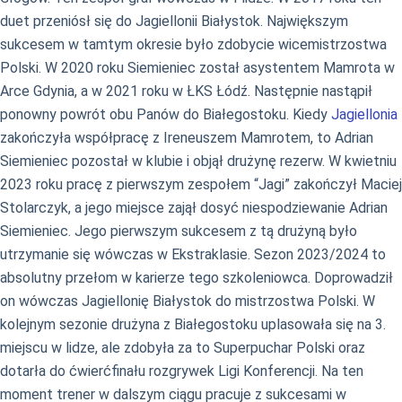
duet przeniósł się do Jagiellonii Białystok. Największym
sukcesem w tamtym okresie było zdobycie wicemistrzostwa
Polski. W 2020 roku Siemieniec został asystentem Mamrota w
Arce Gdynia, a w 2021 roku w ŁKS Łódź. Następnie nastąpił
ponowny powrót obu Panów do Białegostoku. Kiedy
Jagiellonia
zakończyła współpracę z Ireneuszem Mamrotem, to Adrian
Siemieniec pozostał w klubie i objął drużynę rezerw. W kwietniu
2023 roku pracę z pierwszym zespołem “Jagi” zakończył Maciej
Stolarczyk, a jego miejsce zajął dosyć niespodziewanie Adrian
Siemieniec. Jego pierwszym sukcesem z tą drużyną było
utrzymanie się wówczas w Ekstraklasie. Sezon 2023/2024 to
absolutny przełom w karierze tego szkoleniowca. Doprowadził
on wówczas Jagiellonię Białystok do mistrzostwa Polski. W
kolejnym sezonie drużyna z Białegostoku uplasowała się na 3.
miejscu w lidze, ale zdobyła za to Superpuchar Polski oraz
dotarła do ćwierćfinału rozgrywek Ligi Konferencji. Na ten
moment trener w dalszym ciągu pracuje z sukcesami w