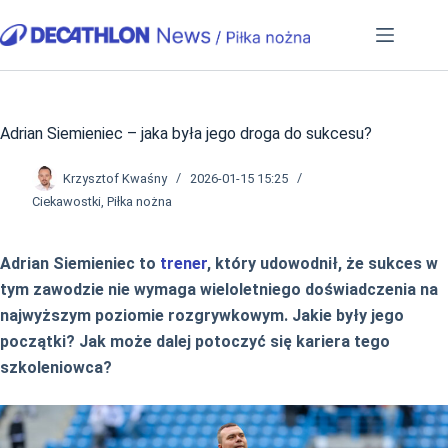
Przejdź
do
treści
Adrian Siemieniec – jaka była jego droga do sukcesu?
Krzysztof Kwaśny
2026-01-15 15:25
Ciekawostki
,
Piłka nożna
Adrian Siemieniec to
trener
, który udowodnił, że sukces w
tym zawodzie nie wymaga wieloletniego doświadczenia na
najwyższym poziomie rozgrywkowym. Jakie były jego
początki? Jak może dalej potoczyć się kariera tego
szkoleniowca?