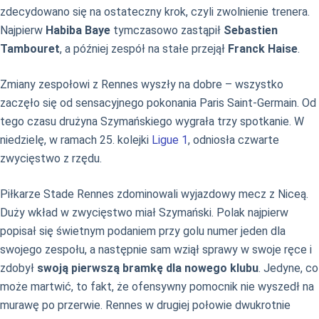
zdecydowano się na ostateczny krok, czyli zwolnienie trenera.
Najpierw
Habiba Baye
tymczasowo zastąpił
Sebastien
Tambouret
, a później zespół na stałe przejął
Franck Haise
.
Zmiany zespołowi z Rennes wyszły na dobre – wszystko
zaczęło się od sensacyjnego pokonania Paris Saint-Germain. Od
tego czasu drużyna Szymańskiego wygrała trzy spotkanie. W
niedzielę, w ramach 25. kolejki
Ligue 1
, odniosła czwarte
zwycięstwo z rzędu.
Piłkarze Stade Rennes zdominowali wyjazdowy mecz z Niceą.
Duży wkład w zwycięstwo miał Szymański. Polak najpierw
popisał się świetnym podaniem przy golu numer jeden dla
swojego zespołu, a następnie sam wziął sprawy w swoje ręce i
zdobył
swoją pierwszą bramkę dla nowego klubu
. Jedyne, co
może martwić, to fakt, że ofensywny pomocnik nie wyszedł na
murawę po przerwie. Rennes w drugiej połowie dwukrotnie