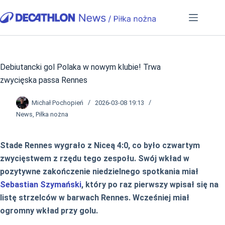
Przejdź
do
treści
Debiutancki gol Polaka w nowym klubie! Trwa
zwycięska passa Rennes
Michał Pochopień
2026-03-08 19:13
News
,
Piłka nożna
Stade Rennes wygrało z Niceą 4:0, co było czwartym
zwycięstwem z rzędu tego zespołu. Swój wkład w
pozytywne zakończenie niedzielnego spotkania miał
Sebastian Szymański
, który po raz pierwszy wpisał się na
listę strzelców w barwach Rennes. Wcześniej miał
ogromny wkład przy golu.