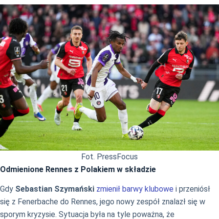
Fot. PressFocus
Odmienione Rennes z Polakiem w składzie
Gdy
Sebastian Szymański
zmienił barwy klubowe
i przeniósł
się z Fenerbache do Rennes, jego nowy zespół znalazł się w
sporym kryzysie. Sytuacja była na tyle poważna, że