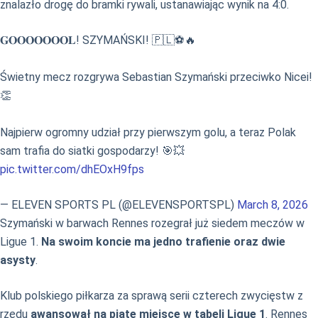
znalazło drogę do bramki rywali, ustanawiając wynik na 4:0.
𝐆𝐎𝐎𝐎𝐎𝐎𝐎𝐎𝐋! SZYMAŃSKI! 🇵🇱⚽🔥
Świetny mecz rozgrywa Sebastian Szymański przeciwko Nicei!
👏
Najpierw ogromny udział przy pierwszym golu, a teraz Polak
sam trafia do siatki gospodarzy! 🎯💥
pic.twitter.com/dhEOxH9fps
— ELEVEN SPORTS PL (@ELEVENSPORTSPL)
March 8, 2026
Szymański w barwach Rennes rozegrał już siedem meczów w
Ligue 1.
Na swoim koncie ma jedno trafienie oraz dwie
asysty
.
Klub polskiego piłkarza za sprawą serii czterech zwycięstw z
rzędu
awansował na piąte miejsce w tabeli Ligue 1
. Rennes