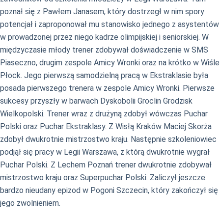
poznał się z Pawłem Janasem, który dostrzegł w nim spory
potencjał i zaproponował mu stanowisko jednego z asystentów
w prowadzonej przez niego kadrze olimpijskiej i seniorskiej. W
międzyczasie młody trener zdobywał doświadczenie w SMS
Piaseczno, drugim zespole Amicy Wronki oraz na krótko w Wiśle
Płock. Jego pierwszą samodzielną pracą w Ekstraklasie była
posada pierwszego trenera w zespole Amicy Wronki. Pierwsze
sukcesy przyszły w barwach Dyskobolii Groclin Grodzisk
Wielkopolski. Trener wraz z drużyną zdobył wówczas Puchar
Polski oraz Puchar Ekstraklasy. Z Wisłą Kraków Maciej Skorża
zdobył dwukrotnie mistrzostwo kraju. Następnie szkoleniowiec
podjął się pracy w Legii Warszawa, z którą dwukrotnie wygrał
Puchar Polski. Z Lechem Poznań trener dwukrotnie zdobywał
mistrzostwo kraju oraz Superpuchar Polski. Zaliczył jeszcze
bardzo nieudany epizod w Pogoni Szczecin, który zakończył się
jego zwolnieniem.