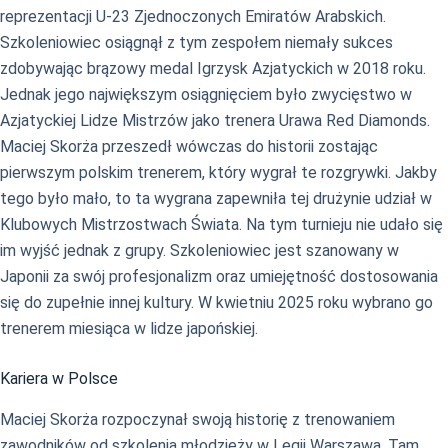
reprezentacji U-23 Zjednoczonych Emiratów Arabskich.
Szkoleniowiec osiągnął z tym zespołem niemały sukces
zdobywając brązowy medal Igrzysk Azjatyckich w 2018 roku.
Jednak jego największym osiągnięciem było zwycięstwo w
Azjatyckiej Lidze Mistrzów jako trenera Urawa Red Diamonds.
Maciej Skorża przeszedł wówczas do historii zostając
pierwszym polskim trenerem, który wygrał te rozgrywki. Jakby
tego było mało, to ta wygrana zapewniła tej drużynie udział w
Klubowych Mistrzostwach Świata. Na tym turnieju nie udało się
im wyjść jednak z grupy. Szkoleniowiec jest szanowany w
Japonii za swój profesjonalizm oraz umiejętność dostosowania
się do zupełnie innej kultury. W kwietniu 2025 roku wybrano go
trenerem miesiąca w lidze japońskiej.
Kariera w Polsce
Maciej Skorża rozpoczynał swoją historię z trenowaniem
zawodników od szkolenia młodzieży w Legii Warszawa. Tam