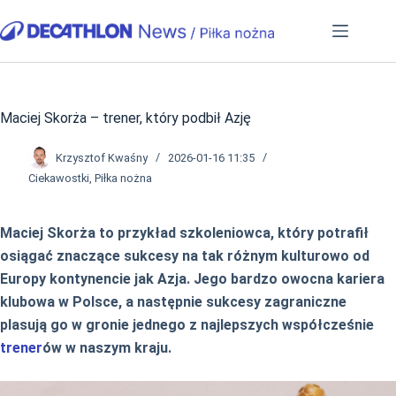
Przejdź
do
treści
Maciej Skorża – trener, który podbił Azję
Krzysztof Kwaśny
2026-01-16 11:35
Ciekawostki
,
Piłka nożna
Maciej Skorża to przykład szkoleniowca, który potrafił
osiągać znaczące sukcesy na tak różnym kulturowo od
Europy kontynencie jak Azja. Jego bardzo owocna kariera
klubowa w Polsce, a następnie sukcesy zagraniczne
plasują go w gronie jednego z najlepszych współcześnie
trener
ów w naszym kraju.