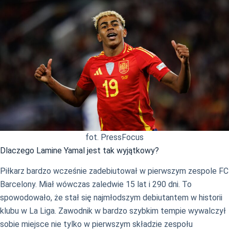
fot. PressFocus
Dlaczego Lamine Yamal jest tak wyjątkowy?
Piłkarz bardzo wcześnie zadebiutował w pierwszym zespole FC
Barcelony. Miał wówczas zaledwie 15 lat i 290 dni. To
spowodowało, że stał się najmłodszym debiutantem w historii
klubu w La Liga. Zawodnik w bardzo szybkim tempie wywalczył
sobie miejsce nie tylko w pierwszym składzie zespołu