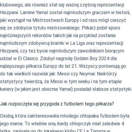
klubowego, ale również stał się ważną częścią reprezentacji
Hiszpanii. Lamine Yamal został najmłodszym graczem w historii,
jaki wystąpił na Mistrzostwach Europy i od razu mógł cieszyć
się ze zdobycia tytułu mistrzowskiego. Piłkarz pobił sporo
najróżniejszych rekordów takich jak na przykład zostanie
najmłodszym zdobywcą bramki w La Liga oraz reprezentacji
Hiszpanii, czy też bycie najmłodszym zawodnikiem biorącym
udział w El Clasico. Zdobył nagrodę Golden Boy 2024 dla
najlepszego piłkarza Europy do lat 21. Wszyscy porównują go
do tak wielkich nazwisk jak: Messi czy Neymar. Niektórzy
statystycy twierdzą, że Messi w tym wieku i na tym etapie
kariery (w jakim jest obecnie Yamal) posiadał słabsze statystyki.
Jak rozpoczęła się przygoda z futbolem tego piłkarza?
Osobą, która zainteresowała młodego chłopaka futbolem była
jego mama. To właśnie ona, kiedy chłopczyk miał zaledwie 4
latka zapisała go do lokalnego klubu CF La Torreta w