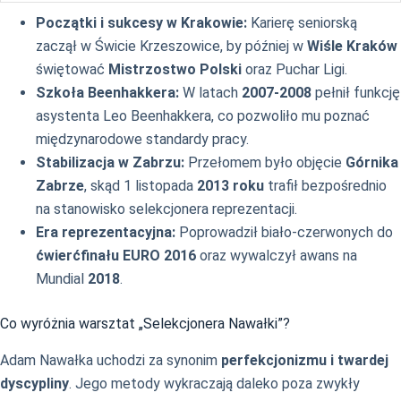
Początki i sukcesy w Krakowie:
Karierę seniorską
zaczął w Świcie Krzeszowice, by później w
Wiśle Kraków
świętować
Mistrzostwo Polski
oraz Puchar Ligi.
Szkoła Beenhakkera:
W latach
2007-2008
pełnił funkcję
asystenta Leo Beenhakkera, co pozwoliło mu poznać
międzynarodowe standardy pracy.
Stabilizacja w Zabrzu:
Przełomem było objęcie
Górnika
Zabrze
, skąd 1 listopada
2013 roku
trafił bezpośrednio
na stanowisko selekcjonera reprezentacji.
Era reprezentacyjna:
Poprowadził biało-czerwonych do
ćwierćfinału EURO 2016
oraz wywalczył awans na
Mundial
2018
.
Co wyróżnia warsztat „Selekcjonera Nawałki”?
Adam Nawałka uchodzi za synonim
perfekcjonizmu i twardej
dyscypliny
. Jego metody wykraczają daleko poza zwykły