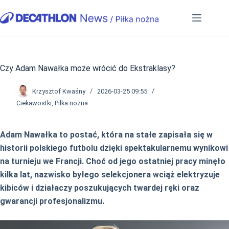
Przejdź
do
treści
Czy Adam Nawałka może wrócić do Ekstraklasy?
Krzysztof Kwaśny
2026-03-25 09:55
Ciekawostki
,
Piłka nożna
Adam Nawałka to postać, która na stałe zapisała się w
historii polskiego futbolu dzięki spektakularnemu wynikowi
na turnieju we Francji. Choć od jego ostatniej pracy minęło
kilka lat, nazwisko byłego selekcjonera wciąż elektryzuje
kibiców i działaczy poszukujących twardej ręki oraz
gwarancji profesjonalizmu.