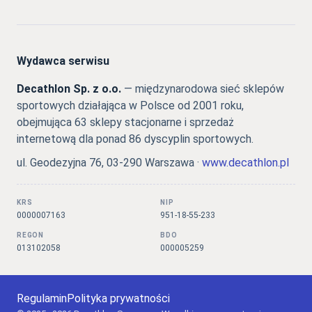
Wydawca serwisu
Decathlon Sp. z o.o.
— międzynarodowa sieć sklepów
sportowych działająca w Polsce od 2001 roku,
obejmująca 63 sklepy stacjonarne i sprzedaż
internetową dla ponad 86 dyscyplin sportowych.
ul. Geodezyjna 76, 03-290 Warszawa ·
www.decathlon.pl
KRS
NIP
0000007163
951-18-55-233
REGON
BDO
013102058
000005259
Regulamin
Polityka prywatności