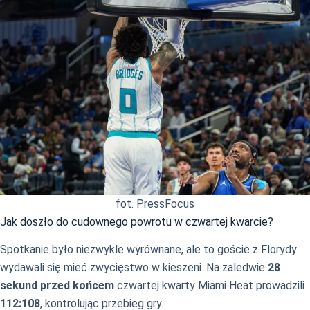
fot. PressFocus
Jak doszło do cudownego powrotu w czwartej kwarcie?
Spotkanie było niezwykle wyrównane, ale to goście z Florydy
wydawali się mieć zwycięstwo w kieszeni. Na zaledwie
28
sekund przed końcem
czwartej kwarty Miami Heat prowadzili
112:108
, kontrolując przebieg gry.