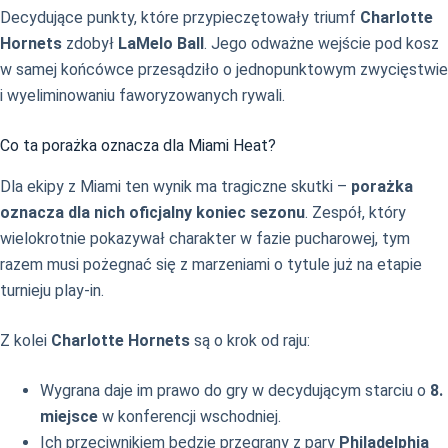
Decydujące punkty, które przypieczętowały triumf
Charlotte
Hornets
zdobył
LaMelo Ball
. Jego odważne wejście pod kosz
w samej końcówce przesądziło o jednopunktowym zwycięstwie
i wyeliminowaniu faworyzowanych rywali.
Co ta porażka oznacza dla Miami Heat?
Dla ekipy z Miami ten wynik ma tragiczne skutki –
porażka
oznacza dla nich oficjalny koniec sezonu
. Zespół, który
wielokrotnie pokazywał charakter w fazie pucharowej, tym
razem musi pożegnać się z marzeniami o tytule już na etapie
turnieju play-in.
Z kolei
Charlotte Hornets
są o krok od raju:
Wygrana daje im prawo do gry w decydującym starciu o
8.
miejsce
w konferencji wschodniej.
Ich przeciwnikiem będzie przegrany z pary
Philadelphia