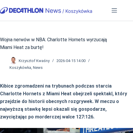
Przejdź
do
treści
Wojna nerwów w NBA: Charlotte Hornets wyrzucają
Miami Heat za burtę!
Krzysztof Kwaśny
2026-04-15 14:00
Koszykówka
,
News
Kibice zgromadzeni na trybunach podczas starcia
Charlotte Hornets z Miami Heat obejrzeli spektakl, który
przejdzie do historii obecnych rozgrywek. W meczu o
najwyższą stawkę lepsi okazali się gospodarze,
zwyciężając po morderczej walce 127:126.