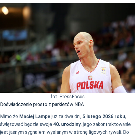
fot. PressFocus
Doświadczenie prosto z parkietów NBA
Mimo że
Maciej Lampe
już za dwa dni,
5 lutego 2026 roku
,
świętować będzie swoje
40. urodziny
, jego zakontraktowanie
jest jasnym sygnałem wysłanym w stronę ligowych rywali. Do