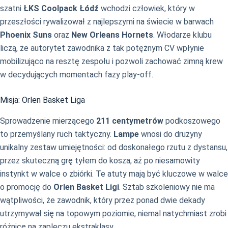
szatni
ŁKS Coolpack Łódź
wchodzi człowiek, który w
przeszłości rywalizował z najlepszymi na świecie w barwach
Phoenix Suns
oraz
New Orleans Hornets
. Włodarze klubu
liczą, że autorytet zawodnika z tak potężnym CV wpłynie
mobilizująco na resztę zespołu i pozwoli zachować zimną krew
w decydujących momentach fazy play-off.
Misja: Orlen Basket Liga
Sprowadzenie mierzącego
211 centymetrów
podkoszowego
to przemyślany ruch taktyczny.
Lampe
wnosi do drużyny
unikalny zestaw umiejętności: od doskonałego rzutu z dystansu,
przez skuteczną grę tyłem do kosza, aż po niesamowity
instynkt w walce o zbiórki. Te atuty mają być kluczowe w walce
o promocję do
Orlen Basket Ligi
. Sztab szkoleniowy nie ma
wątpliwości, że zawodnik, który przez ponad dwie dekady
utrzymywał się na topowym poziomie, niemal natychmiast zrobi
różnicę na zapleczu ekstraklasy.