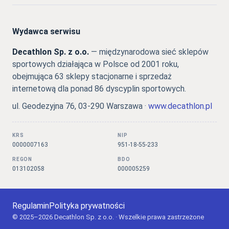
Wydawca serwisu
Decathlon Sp. z o.o.
— międzynarodowa sieć sklepów
sportowych działająca w Polsce od 2001 roku,
obejmująca 63 sklepy stacjonarne i sprzedaż
internetową dla ponad 86 dyscyplin sportowych.
ul. Geodezyjna 76, 03-290 Warszawa ·
www.decathlon.pl
KRS
NIP
0000007163
951-18-55-233
REGON
BDO
013102058
000005259
Regulamin
Polityka prywatności
© 2025–2026 Decathlon Sp. z o.o. · Wszelkie prawa zastrzeżone