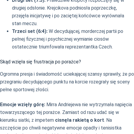
Drugi set (7:5):
Prawdziwe kłopoty rozpoczęły się w
drugiej odsłonie. Krejcikova podniosła poprzeczkę,
przejęła inicjatywę i po zaciętej końcówce wyrównała
stan meczu.
Trzeci set (6:4):
W decydującej, morderczej partii po
pełnej fizycznej i psychicznej wymianie ciosów
ostatecznie triumfowała reprezentantka Czech.
Skąd wzięła się frustracja po porażce?
Ogromna presja i świadomość uciekającej szansy sprawiły, że po
przegraniu decydującego punktu na korcie rozegrały się sceny
pełne sportowej złości.
Emocje wzięły górę:
Mirra Andriejewa nie wytrzymała napięcia
towarzyszącego tej porażce. Zamiast od razu udać się w
kierunku siatki, z impetem
cisnęła rakietą o kort
. Na
szczęście po chwili negatywne emocje opadły i tenisistka