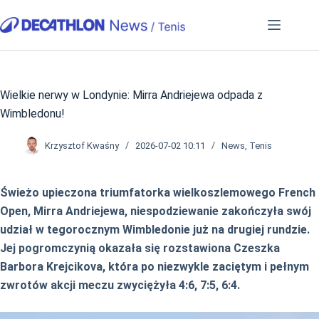
Przejdź
do
treści
Wielkie nerwy w Londynie: Mirra Andriejewa odpada z
Wimbledonu!
Krzysztof Kwaśny
2026-07-02 10:11
News
,
Tenis
Świeżo upieczona triumfatorka wielkoszlemowego French
Open, Mirra Andriejewa, niespodziewanie zakończyła swój
udział w tegorocznym Wimbledonie już na drugiej rundzie.
Jej pogromczynią okazała się rozstawiona Czeszka
Barbora Krejcikova, która po niezwykle zaciętym i pełnym
zwrotów akcji meczu zwyciężyła 4:6, 7:5, 6:4.