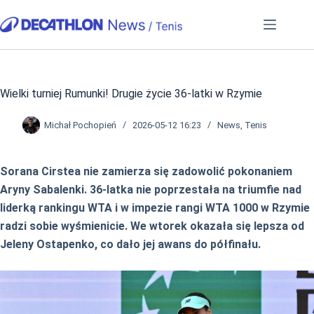
Przejdź
do
treści
Wielki turniej Rumunki! Drugie życie 36-latki w Rzymie
Michał Pochopień
2026-05-12 16:23
News
,
Tenis
Sorana Cirstea nie zamierza się zadowolić pokonaniem
Aryny Sabalenki. 36-latka nie poprzestała na triumfie nad
liderką rankingu WTA i w impezie rangi WTA 1000 w Rzymie
radzi sobie wyśmienicie. We wtorek okazała się lepsza od
Jeleny Ostapenko, co dało jej awans do półfinału.