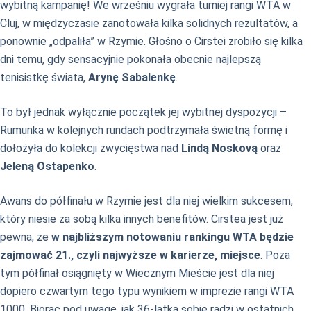
wybitną kampanię! We wrześniu wygrała turniej rangi WTA w
Cluj, w międzyczasie zanotowała kilka solidnych rezultatów, a
ponownie „odpaliła” w Rzymie. Głośno o Cirstei zrobiło się kilka
dni temu, gdy sensacyjnie pokonała obecnie najlepszą
tenisistkę świata,
Arynę Sabalenkę
.
To był jednak wyłącznie początek jej wybitnej dyspozycji –
Rumunka w kolejnych rundach podtrzymała świetną formę i
dołożyła do kolekcji zwycięstwa nad
Lindą Noskovą
oraz
Jeleną Ostapenko
.
Awans do półfinału w Rzymie jest dla niej wielkim sukcesem,
który niesie za sobą kilka innych benefitów. Cirstea jest już
pewna, że
w najbliższym notowaniu rankingu WTA będzie
zajmować 21., czyli najwyższe w karierze, miejsce
. Poza
tym półfinał osiągnięty w Wiecznym Mieście jest dla niej
dopiero czwartym tego typu wynikiem w imprezie rangi WTA
1000. Biorąc pod uwagę, jak 36-latka sobie radzi w ostatnich