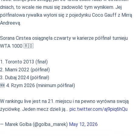
dniach, to wcale nie musi się zadowolić tym wynikiem. Jej
półfinałowa rywalka wyłoni się z pojedynku Coco Gauff z Mirrą
Andreevą.
Sorana Cirstea osiągnęła czwarty w karierze półfinał turnieju
WTA 1000 🇷🇴
1. Toronto 2013 (finał)
2. Miami 2022 (półfinał)
3. Dubaj 2024 (półfinał)
🆕️ 4. Rzym 2026 (minimum półfinał)
W rankingu live jest na 21. miejscu i na pewno wyrówna swoją
życiówkę. Jeden mecz dzieli ją…
pic.twitter.com/aj9piq6hQu
— Marek Golba (@golba_marek)
May 12, 2026