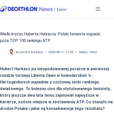
Przejdź
do
treści
Wielki kryzys Huberta Hurkacza: Polski tenisista wypada
poza TOP 100 rankingu ATP
Krzysztof Kwaśny
2026-06-11 11:05
News
,
Tenis
Hubert Hurkacz po niespodziewanej porażce w pierwszej
rundzie turnieju Libema Open w holenderskim 's-
Hertogenbosch wypadnie z czołowej setki rankingu
światowego. To bolesny cios dla utytułowanego tenisisty,
który jeszcze dwa lata temu zajmował najwyższe w
karierze, szóste miejsce w zestawieniu ATP. Co stanęło na
drodze Polaka i jakie są konsekwencje tego rezultatu?