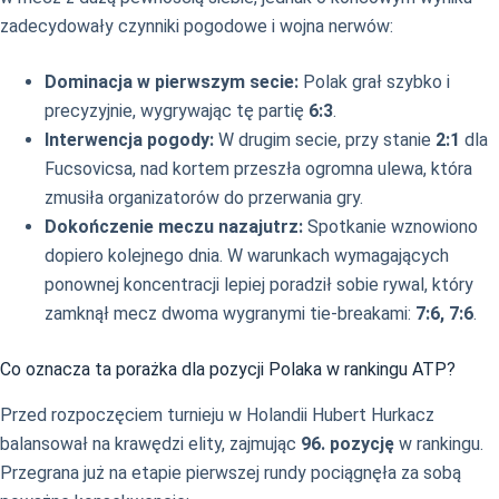
zadecydowały czynniki pogodowe i wojna nerwów:
Dominacja w pierwszym secie:
Polak grał szybko i
precyzyjnie, wygrywając tę partię
6:3
.
Interwencja pogody:
W drugim secie, przy stanie
2:1
dla
Fucsovicsa, nad kortem przeszła ogromna ulewa, która
zmusiła organizatorów do przerwania gry.
Dokończenie meczu nazajutrz:
Spotkanie wznowiono
dopiero kolejnego dnia. W warunkach wymagających
ponownej koncentracji lepiej poradził sobie rywal, który
zamknął mecz dwoma wygranymi tie-breakami:
7:6, 7:6
.
Co oznacza ta porażka dla pozycji Polaka w rankingu ATP?
Przed rozpoczęciem turnieju w Holandii Hubert Hurkacz
balansował na krawędzi elity, zajmując
96. pozycję
w rankingu.
Przegrana już na etapie pierwszej rundy pociągnęła za sobą