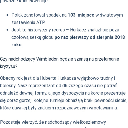
poważne konsekwencje:
Polak zanotował spadek na
103. miejsce
w światowym
zestawieniu ATP.
Jest to historyczny regres – Hurkacz znalazł się poza
czołową setką globu
po raz pierwszy od sierpnia 2018
roku
.
Czy nadchodzący Wimbledon będzie szansą na przełamanie
kryzysu?
Obecny rok jest dla Huberta Hurkacza wyjątkowo trudny i
bolesny. Nasz reprezentant od dłuższego czasu nie potrafi
odnaleźć dawnej formy, a jego dyspozycja na korcie prezentuje
się coraz gorzej. Kolejne turnieje obnażają braki pewności siebie,
które dawniej były znakiem rozpoznawczym wrocławianina.
Pozostaje wierzyć, że nadchodzący wielkoszlemowy