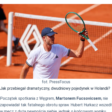
fot. PressFocus
Jak przebiegał dramatyczny, dwudniowy pojedynek w Holandii?
Początek spotkania z Węgrem,
Martonem Fucsovicsem
, nie
zapowiadał tak fatalnego obrotu spraw. Hubert Hurkacz wszedł
w mecz z dużą pewnością siebie, jednak o końcowym wyniku