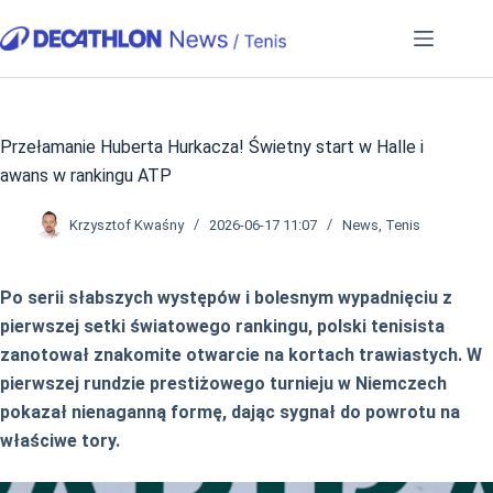
Przejdź
do
treści
Przełamanie Huberta Hurkacza! Świetny start w Halle i
awans w rankingu ATP
Krzysztof Kwaśny
2026-06-17 11:07
News
,
Tenis
Po serii słabszych występów i bolesnym wypadnięciu z
pierwszej setki światowego rankingu, polski tenisista
zanotował znakomite otwarcie na kortach trawiastych. W
pierwszej rundzie prestiżowego turnieju w Niemczech
pokazał nienaganną formę, dając sygnał do powrotu na
właściwe tory.