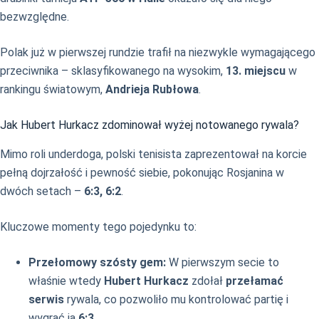
bezwzględne.
Polak już w pierwszej rundzie trafił na niezwykle wymagającego
przeciwnika – sklasyfikowanego na wysokim,
13. miejscu
w
rankingu światowym,
Andrieja Rubłowa
.
Jak Hubert Hurkacz zdominował wyżej notowanego rywala?
Mimo roli underdoga, polski tenisista zaprezentował na korcie
pełną dojrzałość i pewność siebie, pokonując Rosjanina w
dwóch setach –
6:3, 6:2
.
Kluczowe momenty tego pojedynku to:
Przełomowy szósty gem:
W pierwszym secie to
właśnie wtedy
Hubert Hurkacz
zdołał
przełamać
serwis
rywala, co pozwoliło mu kontrolować partię i
wygrać ją
6:3
.