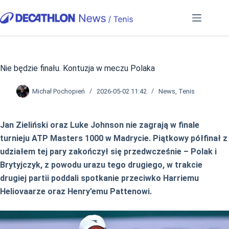
Przejdź
do
treści
Nie będzie finału. Kontuzja w meczu Polaka
Michał Pochopień
2026-05-02 11:42
News
,
Tenis
Jan Zieliński oraz Luke Johnson nie zagrają w finale
turnieju ATP Masters 1000 w Madrycie. Piątkowy półfinał z
udziałem tej pary zakończył się przedwcześnie – Polak i
Brytyjczyk, z powodu urazu tego drugiego, w trakcie
drugiej partii poddali spotkanie przeciwko Harriemu
Heliovaarze oraz Henry’emu Pattenowi.