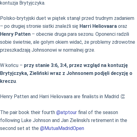
kontuzja Brytyjczyka.
Polsko-brytyjski duet w piątek stanął przed trudnym zadaniem
– po drugiej stronie siatki znaleźli się
Harri Heliovaara
oraz
Henry Patten
– obecnie druga para sezonu. Oponenci radzili
sobie świetnie, ale gołym okiem widać, że problemy zdrowotne
przeszkadzają Johnsonowi w normalnej grze.
W końcu –
przy stanie 3:6, 3:4, przez wzgląd na kontuzję
Brytyjczyka, Zieliński wraz z Johnsonem podjęli decyzję o
kreczu
.
Henry Patten and Harri Heliovaara are finalists in Madrid 👏
The pair book their fourth
@atptour
final of the season
following Luke Johnson and Jan Zielinski's retirement in the
second set at the
@MutuaMadridOpen