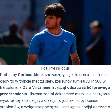
Fot. PressFocus
Problemy
Carlosa Alcaraza
zaczęły się kilkanaście dni temu,
kiedy to w trakcie meczu pierwszej rundy turnieju ATP 500 w
Barcelonie z
Otto Virtanenem
zaczął
odczuwać ból prawego
przedramienia
. Hiszpan zdołał dokończyć mecz, ale następnie
wycofał się z dalszej rywalizacji. To jednak nie był koniec
problemów, a wyłącznie początek – następnie podjął decyzję o