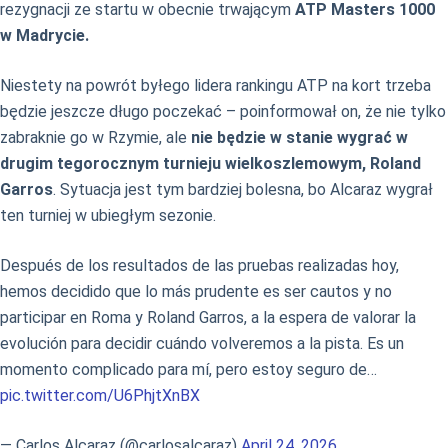
rezygnacji ze startu w obecnie trwającym
ATP Masters 1000
w Madrycie.
Niestety na powrót byłego lidera rankingu ATP na kort trzeba
będzie jeszcze długo poczekać – poinformował on, że nie tylko
zabraknie go w Rzymie, ale
nie będzie w stanie wygrać w
drugim tegorocznym turnieju wielkoszlemowym, Roland
Garros
. Sytuacja jest tym bardziej bolesna, bo Alcaraz wygrał
ten turniej w ubiegłym sezonie.
Después de los resultados de las pruebas realizadas hoy,
hemos decidido que lo más prudente es ser cautos y no
participar en Roma y Roland Garros, a la espera de valorar la
evolución para decidir cuándo volveremos a la pista. Es un
momento complicado para mí, pero estoy seguro de…
pic.twitter.com/U6PhjtXnBX
— Carlos Alcaraz (@carlosalcaraz)
April 24, 2026