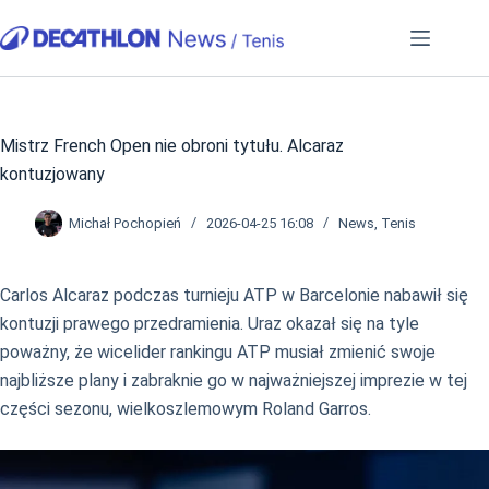
Przejdź
do
treści
Mistrz French Open nie obroni tytułu. Alcaraz
kontuzjowany
Michał Pochopień
2026-04-25 16:08
News
,
Tenis
Carlos Alcaraz podczas turnieju ATP w Barcelonie nabawił się
kontuzji prawego przedramienia. Uraz okazał się na tyle
poważny, że wicelider rankingu ATP musiał zmienić swoje
najbliższe plany i zabraknie go w najważniejszej imprezie w tej
części sezonu, wielkoszlemowym Roland Garros.