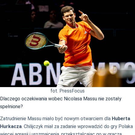
fot. PressFocus
Dlaczego oczekiwania wobec Nicolasa Massu nie zostały
spełnione?
Zatrudnienie Massu miało być nowym otwarciem dla
Huberta
Hurkacza
. Chilijczyk miał za zadanie wprowadzić do gry Polaka
więcej agresji i urozmaicenia, przekształcając go w gracza