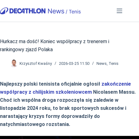
Przejdź
do
treści
Hurkacz ma dość! Koniec współpracy z trenerem i
rankingowy zjazd Polaka
Krzysztof Kwaśny
2026-03-25 11:50
News
,
Tenis
Najlepszy polski tenisista oficjalnie ogłosił
zakończenie
współpracy z chilijskim szkoleniowcem
Nicolasem Massu.
Choć ich wspólna droga rozpoczęła się zaledwie w
listopadzie 2024 roku, to brak sportowych sukcesów i
narastający kryzys formy doprowadziły do
natychmiastowego rozstania.