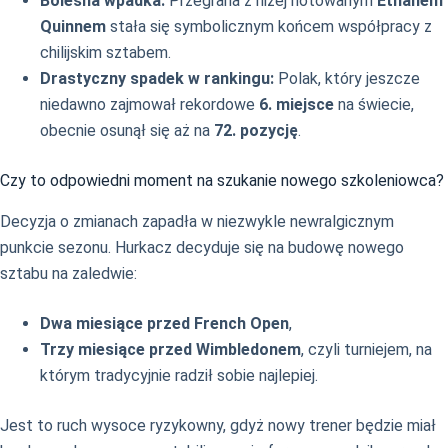
Bolesna wpadka:
Przegrana z niżej notowanym
Ethanem
Quinnem
stała się symbolicznym końcem współpracy z
chilijskim sztabem.
Drastyczny spadek w rankingu:
Polak, który jeszcze
niedawno zajmował rekordowe
6. miejsce
na świecie,
obecnie osunął się aż na
72. pozycję
.
Czy to odpowiedni moment na szukanie nowego szkoleniowca?
Decyzja o zmianach zapadła w niezwykle newralgicznym
punkcie sezonu. Hurkacz decyduje się na budowę nowego
sztabu na zaledwie:
Dwa miesiące przed French Open
,
Trzy miesiące przed Wimbledonem
, czyli turniejem, na
którym tradycyjnie radził sobie najlepiej.
Jest to ruch wysoce ryzykowny, gdyż nowy trener będzie miał