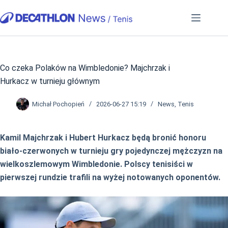
Przejdź
do
treści
Co czeka Polaków na Wimbledonie? Majchrzak i
Hurkacz w turnieju głównym
Michał Pochopień
2026-06-27 15:19
News
,
Tenis
Kamil Majchrzak i Hubert Hurkacz będą bronić honoru
biało-czerwonych w turnieju gry pojedynczej mężczyzn na
wielkoszlemowym Wimbledonie. Polscy tenisiści w
pierwszej rundzie trafili na wyżej notowanych oponentów.