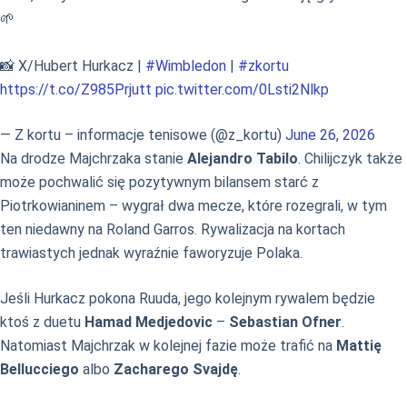
🌱
📸 X/Hubert Hurkacz |
#Wimbledon
|
#zkortu
https://t.co/Z985Prjutt
pic.twitter.com/0Lsti2Nlkp
— Z kortu – informacje tenisowe (@z_kortu)
June 26, 2026
Na drodze Majchrzaka stanie
Alejandro Tabilo
. Chilijczyk także
może pochwalić się pozytywnym bilansem starć z
Piotrkowianinem – wygrał dwa mecze, które rozegrali, w tym
ten niedawny na Roland Garros. Rywalizacja na kortach
trawiastych jednak wyraźnie faworyzuje Polaka.
Jeśli Hurkacz pokona Ruuda, jego kolejnym rywalem będzie
ktoś z duetu
Hamad Medjedovic
–
Sebastian Ofner
.
Natomiast Majchrzak w kolejnej fazie może trafić na
Mattię
Bellucciego
albo
Zacharego Svajdę
.