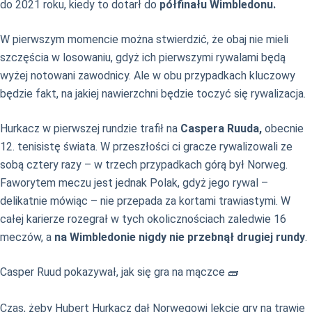
do 2021 roku, kiedy to dotarł do
półfinału Wimbledonu.
W pierwszym momencie można stwierdzić, że obaj nie mieli
szczęścia w losowaniu, gdyż ich pierwszymi rywalami będą
wyżej notowani zawodnicy. Ale w obu przypadkach kluczowy
będzie fakt, na jakiej nawierzchni będzie toczyć się rywalizacja.
Hurkacz w pierwszej rundzie trafił na
Caspera Ruuda,
obecnie
12. tenisistę świata. W przeszłości ci gracze rywalizowali ze
sobą cztery razy – w trzech przypadkach górą był Norweg.
Faworytem meczu jest jednak Polak, gdyż jego rywal –
delikatnie mówiąc – nie przepada za kortami trawiastymi. W
całej karierze rozegrał w tych okolicznościach zaledwie 16
meczów, a
na Wimbledonie nigdy nie przebnął drugiej rundy
.
Casper Ruud pokazywał, jak się gra na mączce 🧱
Czas, żeby Hubert Hurkacz dał Norwegowi lekcję gry na trawie