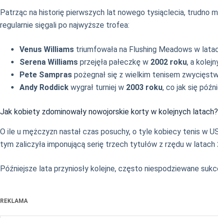
Patrząc na historię pierwszych lat nowego tysiąclecia, trudno
regularnie sięgali po najwyższe trofea:
Venus Williams
triumfowała na Flushing Meadows w lata
Serena Williams
przejęła pałeczkę w
2002 roku
, a kolej
Pete Sampras
pożegnał się z wielkim tenisem zwycięs
Andy Roddick
wygrał turniej w
2003 roku
, co jak się pó
Jak kobiety zdominowały nowojorskie korty w kolejnych latach?
O ile u mężczyzn nastał czas posuchy, o tyle kobiecy tenis w 
tym zaliczyła imponującą serię trzech tytułów z rzędu w latach
Późniejsze lata przyniosły kolejne, często niespodziewane sukc
REKLAMA