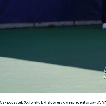
Czy początek XXI wieku był złotą erą dla reprezentantów USA?