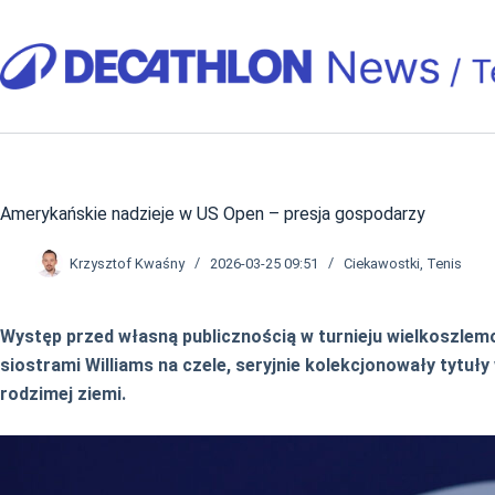
Przejdź
do
treści
Amerykańskie nadzieje w US Open – presja gospodarzy
Krzysztof Kwaśny
2026-03-25 09:51
Ciekawostki
,
Tenis
Występ przed własną publicznością w turnieju wielkoszlemo
siostrami Williams na czele, seryjnie kolekcjonowały tytu
rodzimej ziemi.