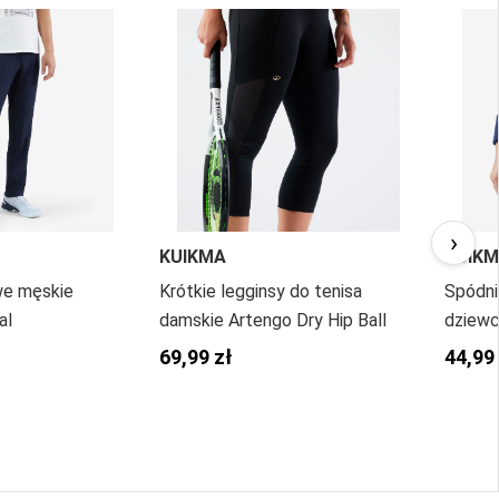
›
KUIKMA
KUIK
we męskie
Krótkie legginsy do tenisa
Spódni
al
damskie Artengo Dry Hip Ball
dziewc
69,99 zł
44,99