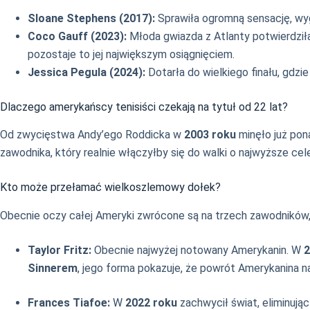
Sloane Stephens (2017):
Sprawiła ogromną sensację, wy
Coco Gauff (2023):
Młoda gwiazda z Atlanty potwierdziła
pozostaje to jej największym osiągnięciem.
Jessica Pegula (2024):
Dotarła do wielkiego finału, gdzi
Dlaczego amerykańscy tenisiści czekają na tytuł od 22 lat?
Od zwycięstwa Andy’ego Roddicka w
2003 roku
minęło już pon
zawodnika, który realnie włączyłby się do walki o najwyższe cele
Kto może przełamać wielkoszlemowy dołek?
Obecnie oczy całej Ameryki zwrócone są na trzech zawodników,
Taylor Fritz:
Obecnie najwyżej notowany Amerykanin. W
2
Sinnerem
, jego forma pokazuje, że powrót Amerykanina na 
Frances Tiafoe:
W
2022 roku
zachwycił świat, eliminują