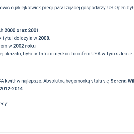
 mówić o jakiejkolwiek presji paraliżującej gospodarzy. US Ope
ch
2000 oraz 2001
.
ny tytuł dołożyła w
2008
.
twem w
2002 roku
.
źniej okazało, było ostatnim męskim triumfem USA w tym szlemie.
USA kwitł w najlepsze. Absolutną hegemonką stała się
Serena Wi
2012-2014
.
esy: