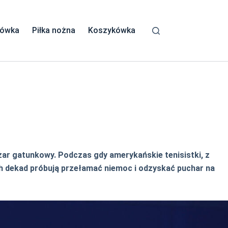
kówka
Piłka nożna
Koszykówka
ężar gatunkowy. Podczas gdy amerykańskie tenisistki, z
óch dekad próbują przełamać niemoc i odzyskać puchar na