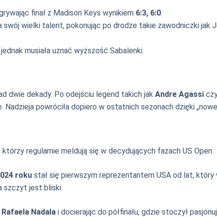
grywając finał z Madison Keys wynikiem
6:3, 6:0
.
 swój wielki talent, pokonując po drodze takie zawodniczki jak
e jednak musiała uznać wyższość Sabalenki.
ad dwie dekady. Po odejściu legend takich jak
Andre Agassi
cz
. Nadzieja powróciła dopiero w ostatnich sezonach dzięki „nowej 
 którzy regularnie meldują się w decydujących fazach US Open:
024 roku
stał się pierwszym reprezentantem USA od lat, który 
szczyt jest bliski.
c
Rafaela Nadala
i docierając do półfinału, gdzie stoczył pasjon