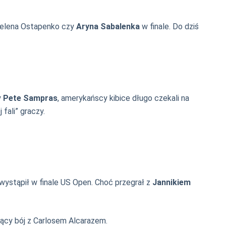
 Jelena Ostapenko czy
Aryna Sabalenka
w finale. Do dziś
y
Pete Sampras
, amerykańscy kibice długo czekali na
fali” graczy.
wystąpił w finale US Open. Choć przegrał z
Jannikiem
ujący bój z Carlosem Alcarazem.