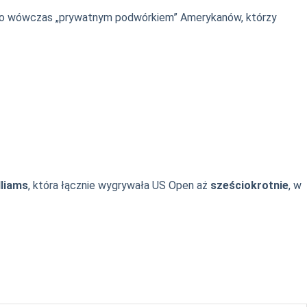
n było wówczas „prywatnym podwórkiem” Amerykanów, którzy
lliams
, która łącznie wygrywała US Open aż
sześciokrotnie
, w