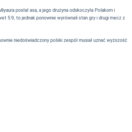
 Miyaura posłał asa, a jego drużyna odskoczyła Polakom i
t 5:9, to jednak ponownie wyrównali stan gry i drugi mecz z
 ponownie niedoświadczony polski zespół musiał uznać wyższość