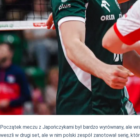
Początek meczu z Japończykami był bardzo wyrównany, ale wraz z
weszli w drugi set, ale w nim polski zespół zanotował serię, kt