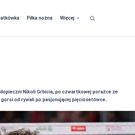
iatkówka
Piłka nożna
Więcej
odopieczni Nikoli Grbicia, po czwartkowej porażce ze
gorsi od rywali po pasjonującej pięciosetówce.