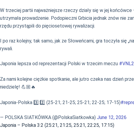
W trzeciej partii najważniejsze rzeczy działy się w jej końcówc
utrzymała prowadzenie. Podopieczni Grbicia jednak znów nie zam
rzędu przystąpili do pięciosetowej rywalizacji.
I po raz kolejny, tak samo, jak ze Słoweńcami, gra toczyła się 
rywali.
Japonia lepsza od reprezentacji Polski w trzecim meczu
#VNL2
Za nami kolejne ciężkie spotkanie, ale jutro czeka nas dzień pr
niedzielę! 💪🏼🔥
Japonia-Polska 3️⃣:2️⃣ (25-21; 21-25; 25-21; 22-25; 17-15)
#repre
— POLSKA SIATKÓWKA (@PolskaSiatkowka)
June 12, 2026
Japonia – Polska 3:2 (25:21, 21:25, 25:21, 22:25, 17:15)