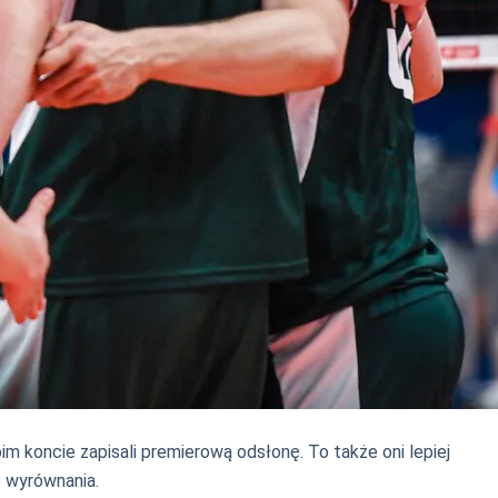
m koncie zapisali premierową odsłonę. To także oni lepiej
o wyrównania.