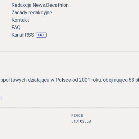
Redakcja News.Decathlon
Zasady redakcyjne
Kontakt
FAQ
Kanał RSS
XML
portowych działająca w Polsce od 2001 roku, obejmująca 63 skl
l
REGON
3
013102058