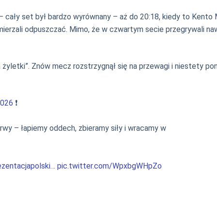
e – cały set był bardzo wyrównany – aż do 20:18, kiedy to Kento
ierzali odpuszczać. Mimo, że w czwartym secie przegrywali nawe
„na żyletki”. Znów mecz rozstrzygnął się na przewagi i niestety
026
❗
zerwy – łapiemy oddech, zbieramy siły i wracamy w
zentacjapolski
…
pic.twitter.com/WpxbgWHpZo