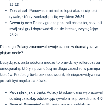
25:23
.
Trzeci set:
Ponownie minimalnie lepsi okazali się nasi
rywale, którzy zamknęli partię wynikiem
26:24
.
Czwarty set:
Polscy gracze pokazali charakter, narzucili
swój styl gry i doprowadzili do tie-breaka, zwyciężając
25:21
.
Dlaczego Polacy zmarnowali swoje szanse w dramatycznym
piątym secie?
Decydująca, piąta odsłona meczu to prawdziwy rollercoaster
emocjonalny, który z pewnością na długo zapadnie w pamięci
kibiców. Przebieg tie-breaka udowodnił, jak nieprzewidywalna
potrafi być męska siatkówka:
Początek jak z bajki:
Polacy błyskawicznie wypracowali
solidną zaliczkę, odskakując rywalom na prowadzenie
4:0
.
Powrót Słoweńców:
Przeciwnicy nie poddali się,