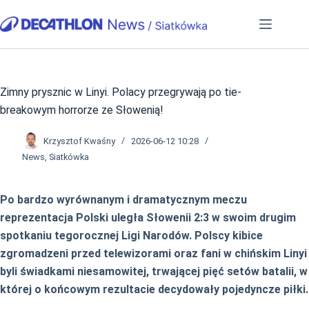
Przejdź
do
treści
Zimny prysznic w Linyi. Polacy przegrywają po tie-
breakowym horrorze ze Słowenią!
Krzysztof Kwaśny
2026-06-12 10:28
News
,
Siatkówka
Po bardzo wyrównanym i dramatycznym meczu
reprezentacja Polski uległa Słowenii 2:3 w swoim drugim
spotkaniu tegorocznej Ligi Narodów. Polscy kibice
zgromadzeni przed telewizorami oraz fani w chińskim Linyi
byli świadkami niesamowitej, trwającej pięć setów batalii, w
której o końcowym rezultacie decydowały pojedyncze piłki.