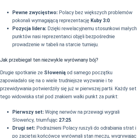
Pewne zwycięstwo:
Polacy bez większych problemów
pokonali wymagającą reprezentację
Kuby 3:0
.
Pozycja lidera:
Dzięki rewelacyjnemu stosunkowi małych
punktów nasi reprezentanci objęli bezpośrednie
prowadzenie w tabeli na starcie turnieju.
Jak przebiegał ten niezwykle wyrównany bój?
Drugie spotkanie ze
Słowenią
od samego początku
zapowiadało się na o wiele trudniejsze wyzwanie i te
przewidywania potwierdziły się już w pierwszej partii. Każdy set
tego widowiska stał pod znakiem walki punkt za punkt:
Pierwszy set:
Wojnę nerwów na przewagi wygrali
Słoweńcy, triumfując
27:25
.
Drugi set:
Podrażnieni Polacy ruszyli do odrabiania strat i
po zaciętej końcówce wyrównali stan meczu, wygrywając