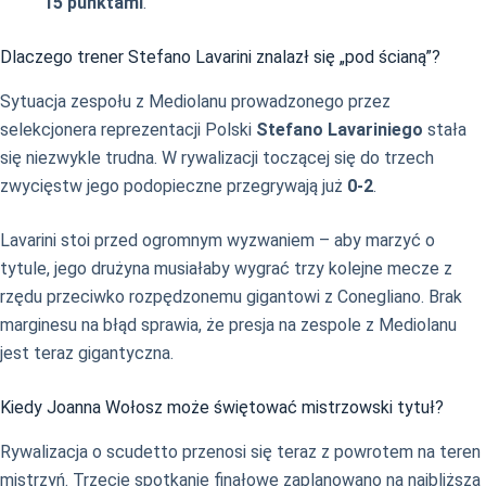
15 punktami
.
Dlaczego trener Stefano Lavarini znalazł się „pod ścianą”?
Sytuacja zespołu z Mediolanu prowadzonego przez
selekcjonera reprezentacji Polski
Stefano Lavariniego
stała
się niezwykle trudna. W rywalizacji toczącej się do trzech
zwycięstw jego podopieczne przegrywają już
0-2
.
Lavarini stoi przed ogromnym wyzwaniem – aby marzyć o
tytule, jego drużyna musiałaby wygrać trzy kolejne mecze z
rzędu przeciwko rozpędzonemu gigantowi z Conegliano. Brak
marginesu na błąd sprawia, że presja na zespole z Mediolanu
jest teraz gigantyczna.
Kiedy Joanna Wołosz może świętować mistrzowski tytuł?
Rywalizacja o scudetto przenosi się teraz z powrotem na teren
mistrzyń. Trzecie spotkanie finałowe zaplanowano na najbliższą