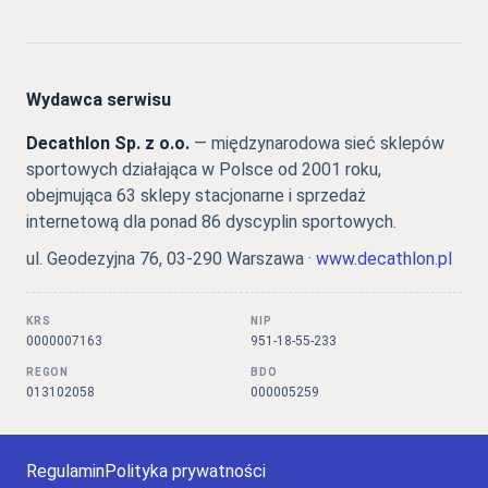
Wydawca serwisu
Decathlon Sp. z o.o.
— międzynarodowa sieć sklepów
sportowych działająca w Polsce od 2001 roku,
obejmująca 63 sklepy stacjonarne i sprzedaż
internetową dla ponad 86 dyscyplin sportowych.
ul. Geodezyjna 76, 03-290 Warszawa ·
www.decathlon.pl
KRS
NIP
0000007163
951-18-55-233
REGON
BDO
013102058
000005259
Regulamin
Polityka prywatności