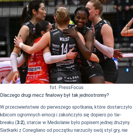
fot. PressFocus
Dlaczego drugi mecz finałowy był tak jednostronny?
W przeciwieństwie do pierwszego spotkania, które dostarczyło
kibicom ogromnych emocji i zakończyło się dopiero po tie-
breaku (
3:2
), starcie w Mediolanie było popisem jednej drużyny.
Siatkarki z Conegliano od początku narzuciły swój styl gry, nie