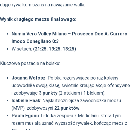
dając rywalkom szans na nawiązanie walki.
Wynik drugiego meczu finałowego:
Numia Vero Volley Milano – Prosecco Doc A. Carraro
Imoco Conegliano 0:3
W setach:
(21:25, 19:25, 18:25)
Kluczowe postacie na boisku:
Joanna Wołosz
: Polska rozgrywająca po raz kolejny
udowodniła swoją klasę, świetnie kreując akcje ofensywne
i zdobywając
3 punkty
(2 atakiem i 1 blokiem).
Isabelle Haak
: Najskuteczniejsza zawodniczka meczu
(MVP), zdobywczyni
22 punktów
.
Paola Egonu
: Liderka zespołu z Mediolanu, która tym
razem musiała uznać wyższość rywalek, kończąc mecz z