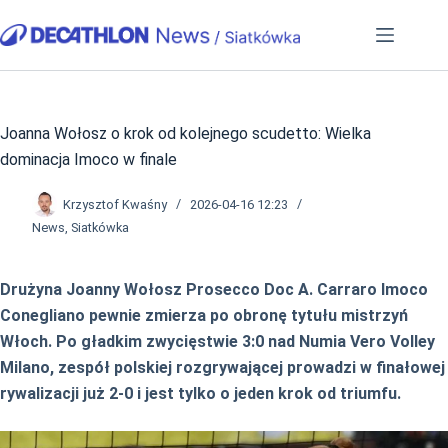
Przejdź
do
treści
Joanna Wołosz o krok od kolejnego scudetto: Wielka
dominacja Imoco w finale
Krzysztof Kwaśny
2026-04-16 12:23
News
,
Siatkówka
Drużyna Joanny Wołosz Prosecco Doc A. Carraro Imoco
Conegliano pewnie zmierza po obronę tytułu mistrzyń
Włoch. Po gładkim zwycięstwie 3:0 nad Numia Vero Volley
Milano, zespół polskiej rozgrywającej prowadzi w finałowej
rywalizacji już 2-0 i jest tylko o jeden krok od triumfu.