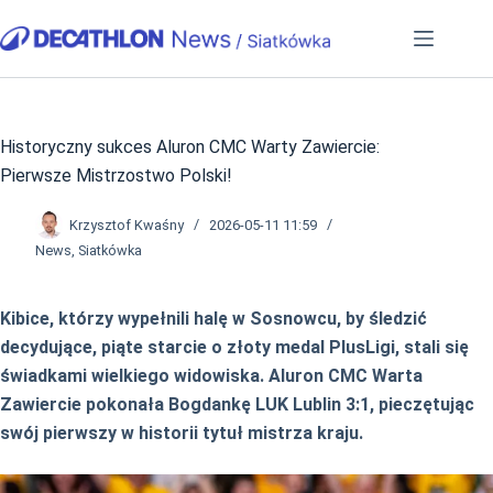
Przejdź
do
treści
Historyczny sukces Aluron CMC Warty Zawiercie:
Pierwsze Mistrzostwo Polski!
Krzysztof Kwaśny
2026-05-11 11:59
News
,
Siatkówka
Kibice, którzy wypełnili halę w Sosnowcu, by śledzić
decydujące, piąte starcie o złoty medal PlusLigi, stali się
świadkami wielkiego widowiska. Aluron CMC Warta
Zawiercie pokonała Bogdankę LUK Lublin 3:1, pieczętując
swój pierwszy w historii tytuł mistrza kraju.