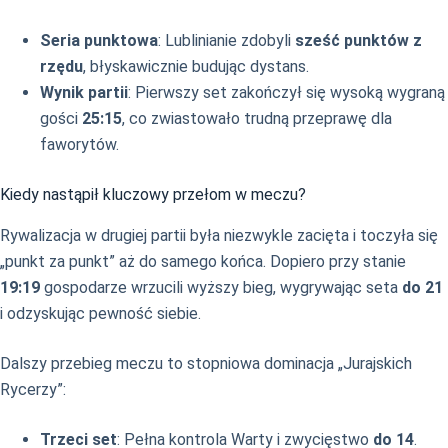
Seria punktowa
: Lublinianie zdobyli
sześć punktów z
rzędu
, błyskawicznie budując dystans.
Wynik partii
: Pierwszy set zakończył się wysoką wygraną
gości
25:15
, co zwiastowało trudną przeprawę dla
faworytów.
Kiedy nastąpił kluczowy przełom w meczu?
Rywalizacja w drugiej partii była niezwykle zacięta i toczyła się
„punkt za punkt” aż do samego końca. Dopiero przy stanie
19:19
gospodarze wrzucili wyższy bieg, wygrywając seta
do 21
i odzyskując pewność siebie.
Dalszy przebieg meczu to stopniowa dominacja „Jurajskich
Rycerzy”:
Trzeci set
: Pełna kontrola Warty i zwycięstwo
do 14
.