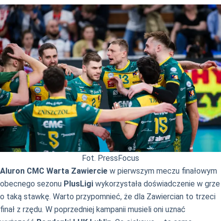
Fot. PressFocus
Aluron CMC Warta Zawiercie
w pierwszym meczu finałowym
obecnego sezonu
PlusLigi
wykorzystała doświadczenie w grze
o taką stawkę. Warto przypomnieć, że dla Zawiercian to trzeci
finał z rzędu. W poprzedniej kampanii musieli oni uznać