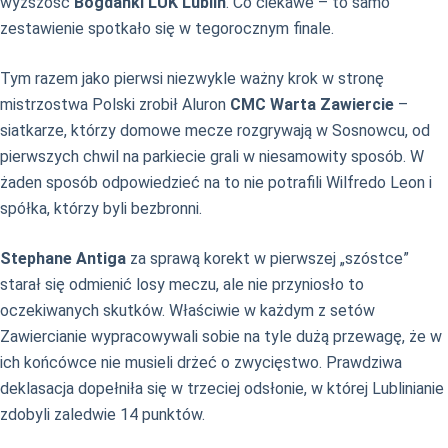
wyższość
Bogdanki LUK Lublin
. Co ciekawe – to samo
zestawienie spotkało się w tegorocznym finale.
Tym razem jako pierwsi niezwykle ważny krok w stronę
mistrzostwa Polski zrobił Aluron
CMC Warta Zawiercie
–
siatkarze, którzy domowe mecze rozgrywają w Sosnowcu, od
pierwszych chwil na parkiecie grali w niesamowity sposób. W
żaden sposób odpowiedzieć na to nie potrafili Wilfredo Leon i
spółka, którzy byli bezbronni.
Stephane Antiga
za sprawą korekt w pierwszej „szóstce”
starał się odmienić losy meczu, ale nie przyniosło to
oczekiwanych skutków. Właściwie w każdym z setów
Zawiercianie wypracowywali sobie na tyle dużą przewagę, że w
ich końcówce nie musieli drżeć o zwycięstwo. Prawdziwa
deklasacja dopełniła się w trzeciej odsłonie, w której Lublinianie
zdobyli zaledwie 14 punktów.