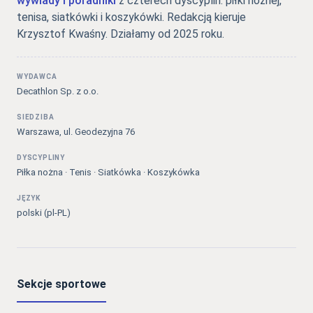
wywiady i poradniki
z czterech dyscyplin: piłki nożnej,
tenisa, siatkówki i koszykówki. Redakcją kieruje
Krzysztof Kwaśny. Działamy od 2025 roku.
WYDAWCA
Decathlon Sp. z o.o.
SIEDZIBA
Warszawa, ul. Geodezyjna 76
DYSCYPLINY
Piłka nożna · Tenis · Siatkówka · Koszykówka
JĘZYK
polski (pl-PL)
Sekcje sportowe