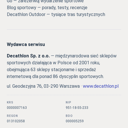
Go — zarezerwuj wydarzenie sportowe
Blog sportowy — porady, testy, recenzje
Decathlon Outdoor — tysiące tras turystycznych
Wydawca serwisu
Decathlon Sp. z o.o.
— międzynarodowa sieć sklepów
sportowych działająca w Polsce od 2001 roku,
obejmująca 63 sklepy stacjonarne i sprzedaż
internetową dla ponad 86 dyscyplin sportowych.
ul. Geodezyjna 76, 03-290 Warszawa ·
www.decathlon.pl
KRS
NIP
0000007163
951-18-55-233
REGON
BDO
013102058
000005259